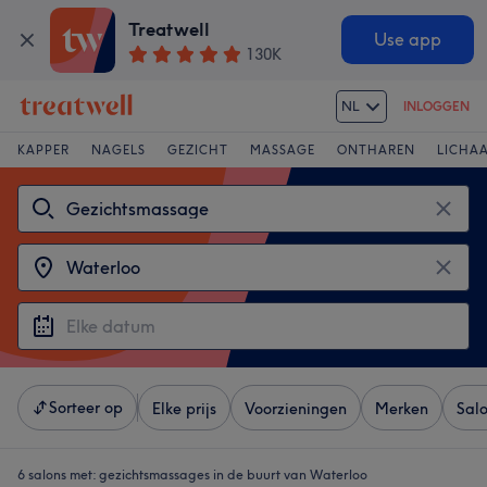
Treatwell
Use app
130K
NL
INLOGGEN
KAPPER
NAGELS
GEZICHT
MASSAGE
ONTHAREN
LICHA
Sorteer op
Elke prijs
Voorzieningen
Merken
Sal
6 salons met:
gezichtsmassages in de buurt van Waterloo