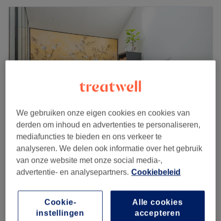
We gebruiken onze eigen cookies en cookies van
derden om inhoud en advertenties te personaliseren,
mediafuncties te bieden en ons verkeer te
RD Beauté (réservé aux femmes)
analyseren. We delen ook informatie over het gebruik
4,9
235 reviews
van onze website met onze social media-,
Waterloo
Laat zien op de kaart
advertentie- en analysepartners.
Cookiebeleid
Massage du visage et du crâne
€50
30 min
Cookie-
Alle cookies
instellingen
accepteren
Soin active duo
€70