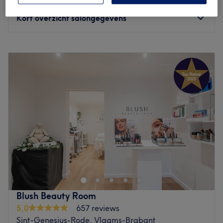
40 min
Kort overzicht salongegevens
Maandag
09:00
–
18:30
Dinsdag
09:00
–
18:30
Woensdag
Gesloten
Donderdag
09:00
–
18:30
Vrijdag
09:00
–
18:30
Zaterdag
10:00
–
14:00
Zondag
Gesloten
RD Beauté Waterloo est un institut de beauté situé au 8
Clos des Rocailles, dans la ville de Waterloo. Profitez d'un
moment rien qu'à vous grâce à des soins sur mesure
effectués avec professionnalisme. Que ce soit pour une
pause bien-être rapide ou une journée de cocooning, le
Blush Beauty Room
salon met l'accent sur les soins et garantit une expérience
5,0
657 reviews
mémorable. C'est l'endroit idéal pour prendre soin de
Sint-Genesius-Rode, Vlaams-Brabant