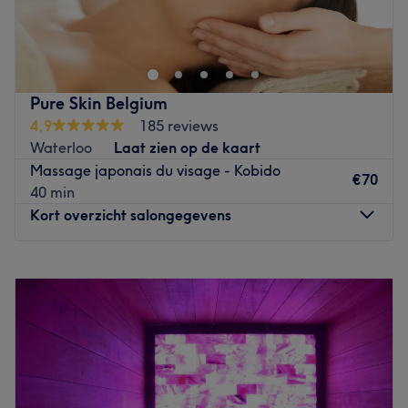
Forest Dome est un institut de beauté installé à Rhode-
Saint-Genèse. Profitez d'un moment rien qu'à vous grâce
à des soins sur mesure effectués avec professionnalisme.
Que ce soit pour une pause bien-être rapide ou une
journée de cocooning, le salon met l'accent sur les soins
Pure Skin Belgium
et garantit une expérience mémorable.
4,9
185 reviews
Waterloo
Laat zien op de kaart
Transport public le plus proche
Massage japonais du visage - Kobido
Tout près de l'arrêt de bus Sint-Genesius-Rode Grote
€70
40 min
Hut.
Kort overzicht salongegevens
L’équipe
Virginia est ravie de partager son savoir-faire.
Maandag
09:30
–
19:00
Dinsdag
09:30
–
19:00
Nos coups de cœur :
Woensdag
09:30
–
18:30
L’atmosphère : une ambiance conviviale dans un institut
Donderdag
09:30
–
19:00
moderne où vous vous sentirez détendu.
Vrijdag
09:30
–
18:30
Les spécialités de l’établissement : les soins du visage et
Zaterdag
09:30
–
15:00
les soins du corps.
Zondag
00:00
–
00:15