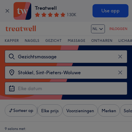
Treatwell
Use app
130K
NL
INLOGGEN
KAPPER
NAGELS
GEZICHT
MASSAGE
ONTHAREN
LICHA
Sorteer op
Elke prijs
Voorzieningen
Merken
Sal
9 salons met: