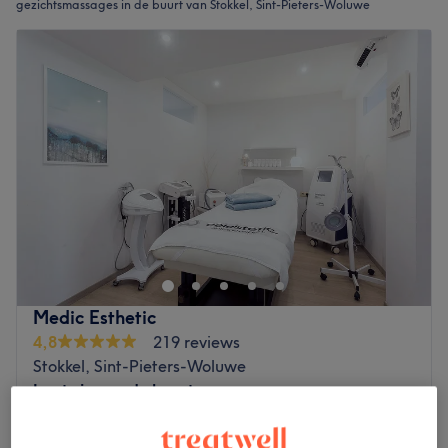
gezichtsmassages in de buurt van Stokkel, Sint-Pieters-Woluwe
Medic Esthetic
4,8
219 reviews
Stokkel, Sint-Pieters-Woluwe
Laat zien op de kaart
Massage du visage
€25
15 min