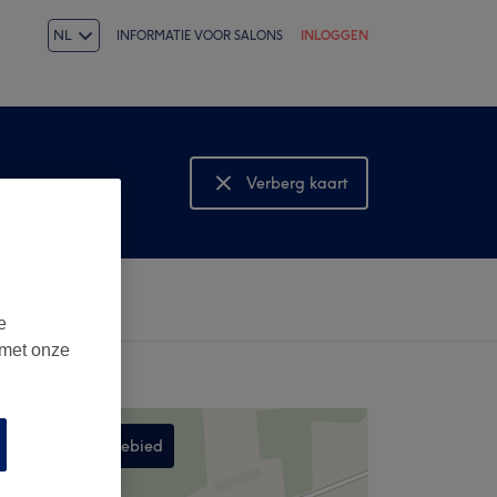
NL
INFORMATIE VOOR SALONS
INLOGGEN
Verberg kaart
Bekijk kaart
e
 met onze
Zoek in dit gebied
,