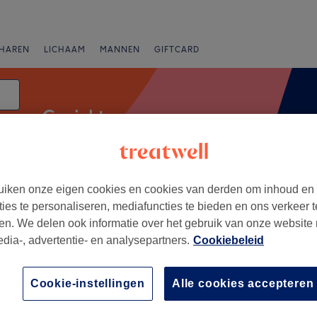
HAREN
LICHAAM
MANNEN
GIFTCARD
Gezichtsmassage
iken onze eigen cookies en cookies van derden om inhoud en
Beoordeling
ties te personaliseren, mediafuncties te bieden en ons verkeer t
en. We delen ook informatie over het gebruik van onze website
edia-, advertentie- en analysepartners.
Cookiebeleid
st-Vlaanderen
+
in
Cookie-instellingen
Alle cookies accepteren
12 reviews
−
h, Oost-Vlaanderen