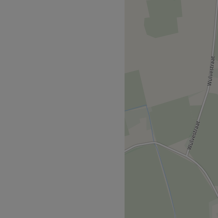
alon waar persoonlijke
 centraal staan, met als
rzorging en hernieuwde
n is gelegen nabij een halte
 openbaar vervoer.
van medewerkers die zorg
el, vriendelijk en streven
ten te voldoen.
ofessioneel, verzorgd,
, gelaatsmassages,
acht voor ontspanning en
bele omgeving.
nnen klanten terecht voor