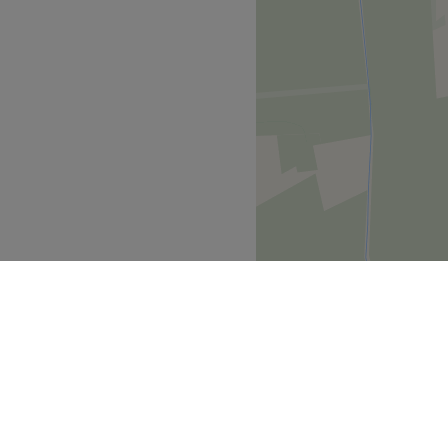
ndelingen die bijdragen
gevoel.
Go to venue
deren
Nazareth
>