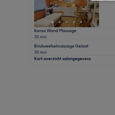
Kansa Wand Massage
30 min
Bindweefselmassage Gelaat
30 min
Kort overzicht salongegevens
Maandag
09:00
–
20:00
Dinsdag
09:00
–
20:00
Woensdag
09:00
–
20:00
Donderdag
09:00
–
20:00
Vrijdag
09:00
–
14:00
Zaterdag
09:00
–
15:00
Zondag
Gesloten