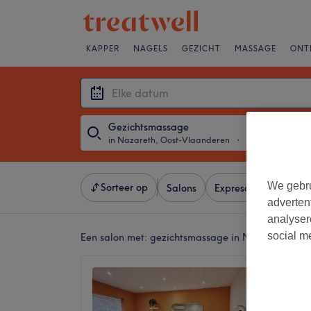
KAPPER
NAGELS
GEZICHT
MASSAGE
ONT
Gezichtsmassage
in Nazareth, Oost-Vlaanderen
・
Elke datum
We gebru
Sorteer op
Salons
Expresaanbiedingen
adverten
analyser
social m
Een salon met:
gezichtsmassage in Nazareth, Oo
Hefask
5,0
Nazaret