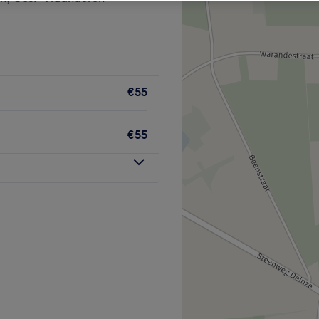
€55
€55