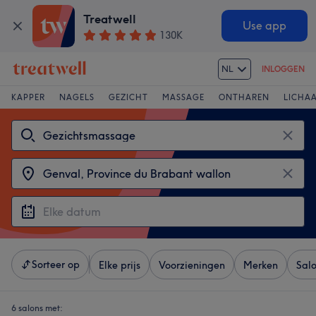
Treatwell
Use app
130K
NL
INLOGGEN
KAPPER
NAGELS
GEZICHT
MASSAGE
ONTHAREN
LICHA
Sorteer op
Elke prijs
Voorzieningen
Merken
Sal
6 salons met: