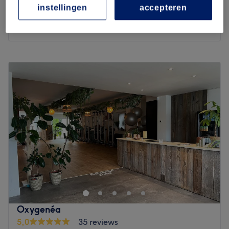
Soin active duo
€70
instellingen
accepteren
40 min
Kort overzicht salongegevens
Maandag
09:00
–
18:30
Dinsdag
09:00
–
18:30
Woensdag
Gesloten
Donderdag
09:00
–
18:30
Vrijdag
09:00
–
18:30
Zaterdag
10:00
–
14:00
Zondag
Gesloten
RD Beauté Waterloo est un institut de beauté situé au 8
Clos des Rocailles, dans la ville de Waterloo. Profitez d'un
moment rien qu'à vous grâce à des soins sur mesure
effectués avec professionnalisme. Que ce soit pour une
pause bien-être rapide ou une journée de cocooning, le
Oxygenéa
salon met l'accent sur les soins et garantit une expérience
5,0
35 reviews
mémorable. C'est l'endroit idéal pour prendre soin de