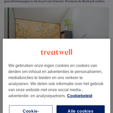
gezichtsmassages in de buurt van Genval, Province du Brabant wallon
We gebruiken onze eigen cookies en cookies van
derden om inhoud en advertenties te personaliseren,
mediafuncties te bieden en ons verkeer te
RD Beauté (réservé aux femmes)
analyseren. We delen ook informatie over het gebruik
4,9
236 reviews
van onze website met onze social media-,
Waterloo
Laat zien op de kaart
advertentie- en analysepartners.
Cookiebeleid
Massage du visage et du crâne
€50
30 min
Cookie-
Alle cookies