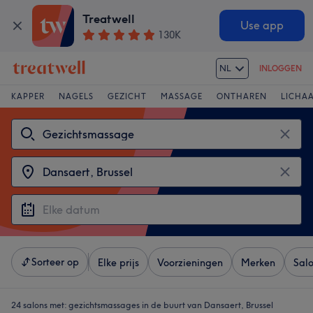
Treatwell
Use app
130K
NL
INLOGGEN
KAPPER
NAGELS
GEZICHT
MASSAGE
ONTHAREN
LICHA
Sorteer op
Elke prijs
Voorzieningen
Merken
Sal
24 salons met:
gezichtsmassages in de buurt van Dansaert, Brussel