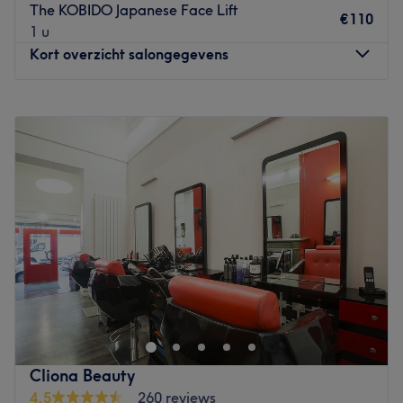
The KOBIDO Japanese Face Lift
€110
1 u
Kort overzicht salongegevens
Maandag
10:00
–
20:00
Dinsdag
10:00
–
20:00
Woensdag
Gesloten
Donderdag
10:00
–
20:00
Vrijdag
10:00
–
20:00
Zaterdag
10:00
–
20:00
Zondag
10:00
–
20:00
Nasu Japanese head spa, niché dans le centre de
Bruxelles, est une véritable oasis de détente et de bien-
être. Plongez dans un cocon de sérénité et offrez-vous un
moment d'évasion revitalisant. Réservez dès maintenant
pour vivre une expérience de Head Spa unique, laissant
Cliona Beauty
derrière vous le stress et les tensions du quotidien.
4,5
260 reviews