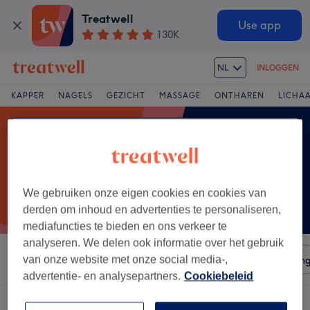
Treatwell
Use app
130K
NL
INLOGGEN
KAPPER
NAGELS
GEZICHT
MASSAGE
ONTHAREN
LICHA
We gebruiken onze eigen cookies en cookies van
derden om inhoud en advertenties te personaliseren,
mediafuncties te bieden en ons verkeer te
analyseren. We delen ook informatie over het gebruik
Sorteer op
van onze website met onze social media-,
Salons
Expresaanbiedingen
Beoordelin
advertentie- en analysepartners.
Cookiebeleid
Een salon met: