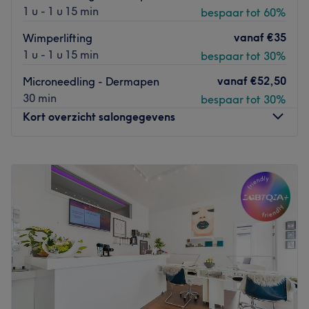
1 u - 1 u 15 min
bespaar tot 60%
vanaf
€35
Wimperlifting
1 u - 1 u 15 min
bespaar tot 30%
vanaf
€52,50
Microneedling - Dermapen
30 min
bespaar tot 30%
Kort overzicht salongegevens
Maandag
10:00
–
19:00
Dinsdag
10:00
–
19:00
Woensdag
10:00
–
19:00
Donderdag
10:00
–
19:00
Vrijdag
10:00
–
19:00
Zaterdag
10:00
–
16:00
Zondag
10:00
–
16:00
Beauty Esin Ekiz in Schelle is the place to be voor jouw
beauty behandeling! Je kunt bij deze sfeervolle