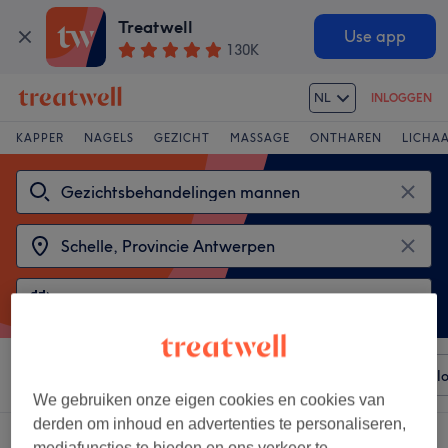
Treatwell
Use app
130K
NL
INLOGGEN
KAPPER
NAGELS
GEZICHT
MASSAGE
ONTHAREN
LICHA
Sorteer op
Elke prijs
Voorzieningen
Merken
Sal
We gebruiken onze eigen cookies en cookies van
derden om inhoud en advertenties te personaliseren,
2 salons met: