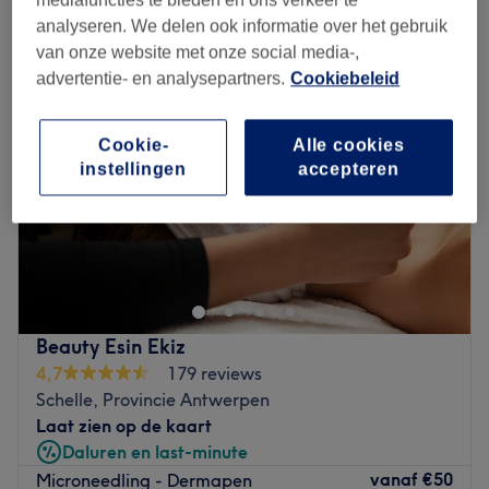
mediafuncties te bieden en ons verkeer te
soins du visage pour homme in Schelle, Provincie Antwerpen
analyseren. We delen ook informatie over het gebruik
van onze website met onze social media-,
advertentie- en analysepartners.
Cookiebeleid
Cookie-
Alle cookies
instellingen
accepteren
Beauty Esin Ekiz
4,7
179 reviews
Schelle, Provincie Antwerpen
Laat zien op de kaart
Daluren en last-minute
vanaf
€50
Microneedling - Dermapen