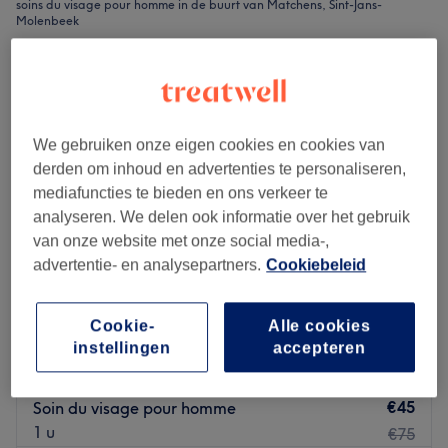
soins du visage pour homme in de buurt van Matchens, Sint-Jans-
Molenbeek
We gebruiken onze eigen cookies en cookies van
derden om inhoud en advertenties te personaliseren,
mediafuncties te bieden en ons verkeer te
analyseren. We delen ook informatie over het gebruik
van onze website met onze social media-,
advertentie- en analysepartners.
Cookiebeleid
Cookie-
Alle cookies
Glam Up studio by Daniela
instellingen
accepteren
5,0
245 reviews
Woeste, Jette
Laat zien op de kaart
€45
Soin du visage pour homme
1 u
€75