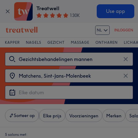
Treatwell
Use app
130K
NL
INLOGGEN
KAPPER
NAGELS
GEZICHT
MASSAGE
ONTHAREN
LICHA
Sorteer op
Elke prijs
Voorzieningen
Merken
Sal
5 salons met: