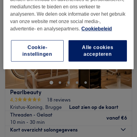
mediafuncties te bieden en ons verkeer te
analyseren. We delen ook informatie over het gebruik
van onze website met onze social media-,
advertentie- en analysepartners.
Cookiebeleid
Cookie-
Alle cookies
instellingen
accepteren
Pearlbeauty
4,3
18 reviews
Kristus-Koning, Brugge
Laat zien op de kaart
Threaden - Gelaat
vanaf
€6
10 min - 30 min
Kort overzicht salongegevens