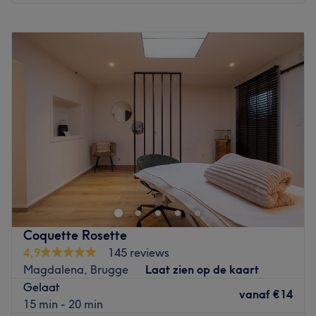
Maandag
09:00
–
18:30
Dinsdag
Gesloten
Woensdag
09:00
–
18:30
Donderdag
10:00
–
20:30
Vrijdag
09:00
–
18:30
Zaterdag
09:00
–
20:00
Zondag
09:00
–
20:00
Gulden vlieslaan39 Brugge 8000
Go to venue
Coquette Rosette
4,9
145 reviews
Magdalena, Brugge
Laat zien op de kaart
Gelaat
vanaf
€14
15 min - 20 min