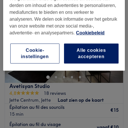
derden om inhoud en advertenties te personaliseren,
mediafuncties te bieden en ons verkeer te
analyseren. We delen ook informatie over het gebruik
van onze website met onze social media-,
advertentie- en analysepartners.
Cookiebeleid
Cookie-
Alle cookies
instellingen
accepteren
Avetisyan Studio
4,8
18 reviews
Jette Centrum, Jette
Laat zien op de kaart
Épilation au fil des sourcils
€15
15 min
Épilation au fil du visage
vanaf
€10