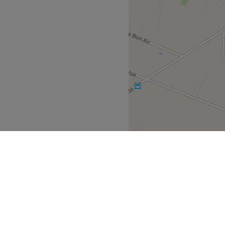
Go to venue
bant wallon
Waterloo
>