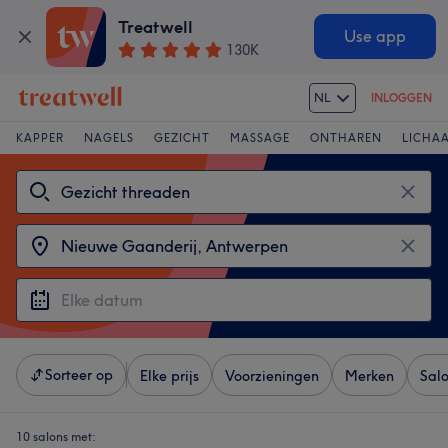
Treatwell
Use app
130K
NL
INLOGGEN
KAPPER
NAGELS
GEZICHT
MASSAGE
ONTHAREN
LICHA
Sorteer op
Elke prijs
Voorzieningen
Merken
Sal
10 salons met: