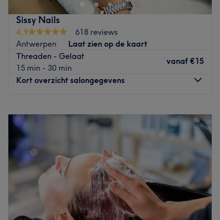
setting. Whether you want perfectly shaped brows or
beautifully lifted lashes, our treatments are tailored to
Sissy Nails
enhance your natural beauty and leave you feeling
4,9
618 reviews
confident.
Antwerpen
Laat zien op de kaart
Go to venue
Threaden - Gelaat
vanaf
€15
15 min - 30 min
Kort overzicht salongegevens
Maandag
10:00
–
19:00
Dinsdag
10:00
–
19:00
Woensdag
10:00
–
19:00
Donderdag
10:00
–
19:00
Vrijdag
09:00
–
19:00
Zaterdag
09:00
–
19:00
Zondag
Gesloten
Welkom bij Sissy Nails in Antwerpen. Je kunt hier terecht
voor verschillende behandelingen. Tijdens de