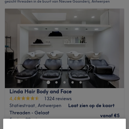
gezicht threaden in de buurt van Nieuwe Gaanderij, Antwerpen
Linda Hair Body and Face
4,4
1324 reviews
Statiestraat, Antwerpen
Laat zien op de kaart
Threaden - Gelaat
vanaf
€5
5 min - 20 min
Kort overzicht salongegevens