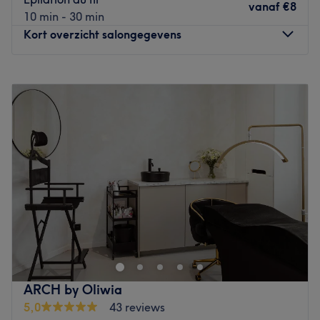
kun je hier ook terecht voor het bleken van je tanden,
vanaf
€8
10 min - 30 min
verschillende ontharingsbehandelingen. Handig om te
Kort overzicht salongegevens
weten: dit salon is makkelijk bereikbaar met openbaar
vervoer en de auto.
Maandag
08:00
–
20:00
Let
Dinsdag
08:00
–
20:00
Go to venue
Woensdag
08:00
–
20:00
Donderdag
08:00
–
20:00
Vrijdag
08:00
–
20:00
Zaterdag
08:00
–
20:00
Zondag
Gesloten
Aan de Paardenmarkt in Antwerpen bevindt zich Tropical
Joy, een stijlvolle familiale zaak van de familie Belo waar
kwaliteit, comfort en persoonlijke aandacht samenkomen.
Tropical Joy is een exclusief 3-in-1 concept dat kapper,
schoonheidsbehandelingen & massages en een snackbar
ARCH by Oliwia
combineert onder één dak.
5,0
43 reviews