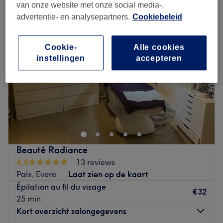
van onze website met onze social media-,
advertentie- en analysepartners.
Cookiebeleid
Cookie-
Alle cookies
instellingen
accepteren
Beauté Radiance
4,8
13 reviews
Paix, Evere
Laat zien op de kaart
Épilation au fil du visage
€32
25 min
Kort overzicht salongegevens