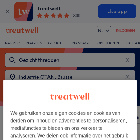
Treatwell
Use app
130K
NL
INLOGGEN
KAPPER
NAGELS
GEZICHT
MASSAGE
ONTHAREN
LICHA
We gebruiken onze eigen cookies en cookies van
Sorteer op
Elke prijs
Merken
Salons
Expresaanb
derden om inhoud en advertenties te personaliseren,
mediafuncties te bieden en ons verkeer te
analyseren. We delen ook informatie over het gebruik
2 salons met:
gezicht threaden in de buurt van Industrie OTAN, Brussel