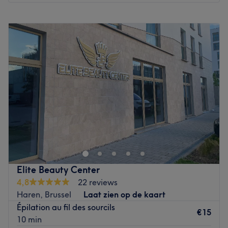
Maandag
Gesloten
Dinsdag
Gesloten
Woensdag
Gesloten
Donderdag
10:00
–
19:00
Vrijdag
10:00
–
20:00
Zaterdag
10:00
–
19:00
Zondag
10:00
–
19:00
Beauté Radiance est un institut de beauté installé à
Evere. Profitez d'un moment rien qu'à vous grâce à des
soins sur mesure effectués avec professionnalisme. Que ce
soit pour une pause bien-être rapide ou une journée de
cocooning, le salon met l'accent sur les soins et garantit
Elite Beauty Center
une expérience mémorable.
4,8
22 reviews
Haren, Brussel
Laat zien op de kaart
Transport public le plus proche
Épilation au fil des sourcils
L'arrêt de bus Saint-Vincent est à deux minutes à pied du
€15
10 min
salon.