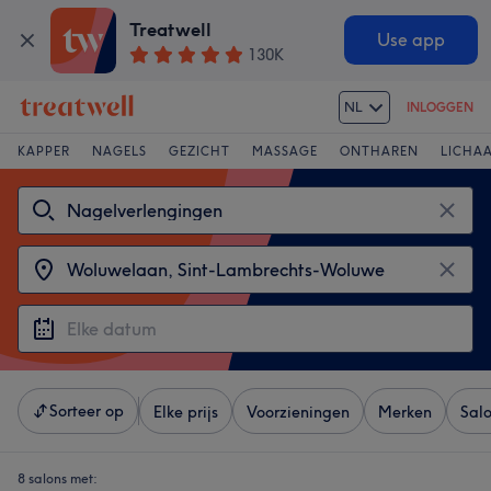
Treatwell
Use app
130K
NL
INLOGGEN
KAPPER
NAGELS
GEZICHT
MASSAGE
ONTHAREN
LICHA
Sorteer op
Elke prijs
Voorzieningen
Merken
Sal
8 salons met: