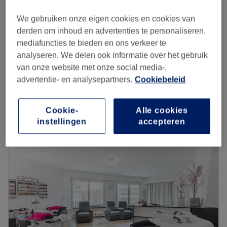
vanaf
€42,50
Tip + Gel + Couleur
1 u 20 min - 1 u 30 min
bespaar tot 15%
We gebruiken onze eigen cookies en cookies van
derden om inhoud en advertenties te personaliseren,
vanaf
€12,75
Dépose de gel
mediafuncties te bieden en ons verkeer te
15 min
bespaar tot 15%
analyseren. We delen ook informatie over het gebruik
Dépose de gel
van onze website met onze social media-,
€15
15 min
advertentie- en analysepartners.
Cookiebeleid
Kort overzicht salongegevens
Cookie-
Alle cookies
Maandag
10:00
–
19:30
instellingen
accepteren
Dinsdag
10:00
–
19:30
Woensdag
10:00
–
19:30
Donderdag
10:00
–
19:30
Vrijdag
10:00
–
19:30
Zaterdag
10:00
–
19:30
Zondag
10:00
–
19:30
Situé à Woluwe-Saint-Lambert, Emmanails Pro est un bar