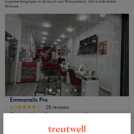
nagelverlengingen in de buurt van Woluwelaan, Sint-Lambrechts-
Woluwe
Emmanails Pro
4,0
28 reviews
Georges Henri, Sint-Lambrechts-Woluwe
Laat zien op de kaart
Daluren