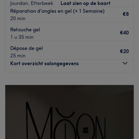
Jourdan, Etterbeek
Laat zien op de kaart
vernis ou un modelage avec une petite touche French et
Réparation d'ongles en gel (+ 1 Semaine)
sentez-vous belle.
€8
20 min
Go to venue
Retouche gel
€40
1 u 35 min
Dépose de gel
€20
25 min
Kort overzicht salongegevens
Maandag
09:00
–
18:00
Dinsdag
09:00
–
14:00
Woensdag
Gesloten
Donderdag
09:00
–
18:00
Vrijdag
09:00
–
18:00
Zaterdag
09:00
–
18:00
Zondag
Gesloten