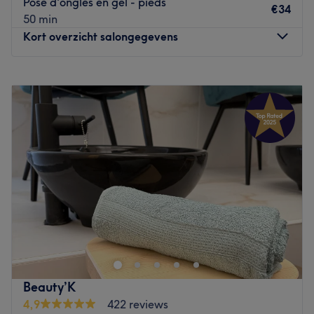
Pose d'ongles en gel - pieds
€34
50 min
Go to venue
Kort overzicht salongegevens
Maandag
Gesloten
Dinsdag
09:00
–
18:00
Woensdag
09:00
–
18:00
Donderdag
09:00
–
18:00
Vrijdag
09:00
–
19:00
Zaterdag
09:00
–
17:00
Zondag
Gesloten
L’Instant situé sur la Place St Vincent 19 à Evere est un
institut où bien-être rime avec relaxation et beauté. C'est
la promesse d’oublier les tracas du quotidien et de se
sentir bien le temps d’une pause beauté. Béatrice, styliste
d’ongles, vous accueille chaleureusement pour bichonner
Beauty’K
et sublimer vos ongles grâce à des produits de qualité de
4,9
422 reviews
la marque Pronails. Optez pour une manucure, une pose