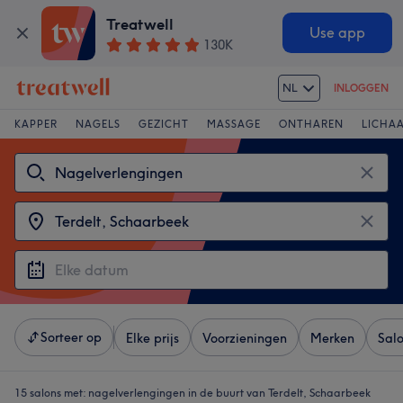
Treatwell
Use app
130K
NL
INLOGGEN
KAPPER
NAGELS
GEZICHT
MASSAGE
ONTHAREN
LICHA
Sorteer op
Elke prijs
Voorzieningen
Merken
Sal
15 salons met:
nagelverlengingen in de buurt van Terdelt, Schaarbeek