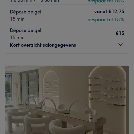
1 u 20 min - 1 u 30 min
bespaar tot 15%
vanaf
€12,75
Dépose de gel
15 min
bespaar tot 15%
Dépose de gel
€15
15 min
Kort overzicht salongegevens
Maandag
10:00
–
19:30
Dinsdag
10:00
–
19:30
Woensdag
10:00
–
19:30
Donderdag
10:00
–
19:30
Vrijdag
10:00
–
19:30
Zaterdag
10:00
–
19:30
Zondag
10:00
–
19:30
Situé à Woluwe-Saint-Lambert, Emmanails Pro est un bar
à ongles à l'ambiance conviviale et décontractée. Emma
Phuong, professionnelle ongulaire et passionnée, vous