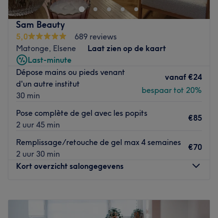
Transport public le plus proche :
À proximité de l’arrêt de bus Malibran, garantissant une
Sam Beauty
accessibilité pratique.
5,0
689 reviews
Matonge, Elsene
Laat zien op de kaart
L’équipe :
Last-minute
Une équipe d’experts en onglerie accueille ses clientes
Dépose mains ou pieds venant
avec professionnalisme pour des soins précis et
vanaf
€24
d'un autre institut
personnalisés.
bespaar tot 20%
30 min
Nos coups de cœur :
Pose complète de gel avec les popits
L’atmosphère : Un cadre agréable et raffiné, pensé pour
€85
2 uur 45 min
une mise en beauté relaxante.
Les spécialités de l’établissement : Manucure et soins des
Remplissage/retouche de gel max 4 semaines
€70
mains réalisés avec minutie pour sublimer chaque détail.
2 uur 30 min
Go to venue
Kort overzicht salongegevens
Maandag
10:00
–
20:00
Dinsdag
10:00
–
20:00
Woensdag
09:00
–
20:00