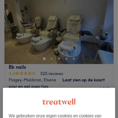
Bb nails
4,6
525 reviews
Flagey-Malibran, Elsene
Laat zien op de kaart
posr en gel avec tips
vanaf
€35
40 min
pose complete avec tips en Acrylic
vanaf
€30
1 u
We gebruiken onze eigen cookies en cookies van
Pose complète French en gel