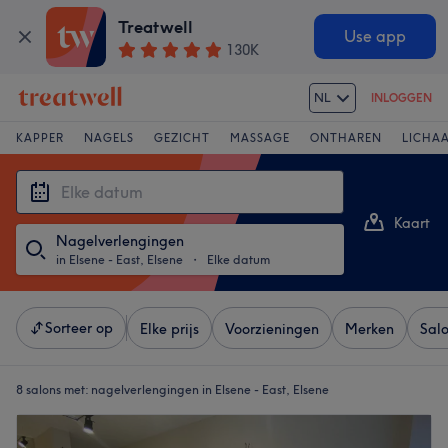
Treatwell
Use app
130K
NL
INLOGGEN
KAPPER
NAGELS
GEZICHT
MASSAGE
ONTHAREN
LICHA
Kaart
Nagelverlengingen
Lijst
in Elsene - East, Elsene
・
Elke datum
Sorteer op
Elke prijs
Voorzieningen
Merken
Sal
8 salons met:
nagelverlengingen in Elsene - East, Elsene