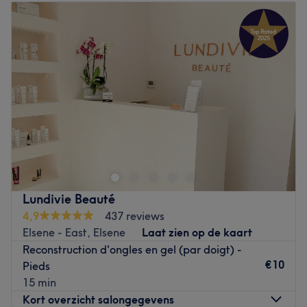
Dinsdag
09:30
–
18:30
Woensdag
09:30
–
18:30
Donderdag
09:30
–
18:30
Vrijdag
09:30
–
18:30
Zaterdag
10:00
–
18:00
Zondag
Gesloten
Vanity Nails & Beauty est un salon de beauté situé à
Ixelles, dans le quartier Flagey-Malibran. Venez
découvrir tous les soins esthétiques qui vous sont proposés
dans cet établissement dont l'onglerie, le microblading,
la beauté du regard et le maquillage semi-permanent !
Lundivie Beauté
Ici, on sait comment vous chouchouter et rester à votre
4,9
437 reviews
écoute !
Elsene - East, Elsene
Laat zien op de kaart
Reconstruction d'ongles en gel (par doigt) -
Transports publics les plus proches :
€10
Pieds
Vous disposez des arrêts de bus Varia (ligne 60),
15 min
Natation (ligne 59) et Vijvers (lignes 34, 59, 60 et 80), à
Kort overzicht salongegevens
moins de cinq minutes à pied. La gare de Germoir se