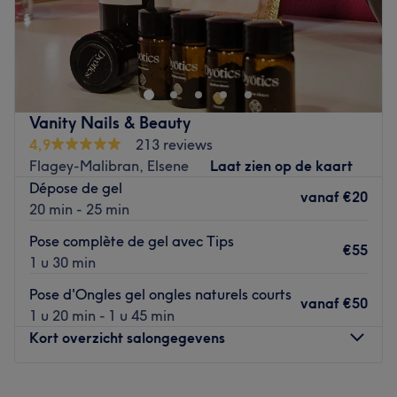
Moon Aesthetic est un espace moderne dédié au bien-
être, spécialisé dans les ongles. Notre approche allie
expertise, technologies innovantes et ambiance
apaisante pour offrir à chaque client(e) une expérience
sur mesure. Nous mettons l’accent sur la qualité, l’hygiène
Vanity Nails & Beauty
et la satisfaction clientèle.
4,9
213 reviews
Go to venue
Flagey-Malibran, Elsene
Laat zien op de kaart
Dépose de gel
vanaf
€20
20 min - 25 min
Pose complète de gel avec Tips
€55
1 u 30 min
Pose d'Ongles gel ongles naturels courts
vanaf
€50
1 u 20 min - 1 u 45 min
Kort overzicht salongegevens
Maandag
Gesloten