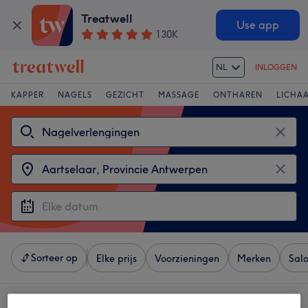
Treatwell
Use app
130K
NL
INLOGGEN
KAPPER
NAGELS
GEZICHT
MASSAGE
ONTHAREN
LICHA
Sorteer op
Elke prijs
Voorzieningen
Merken
Sal
4 salons met: