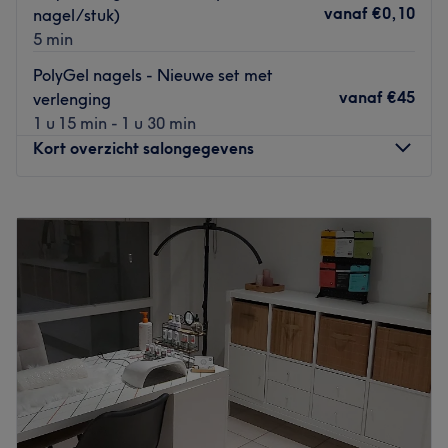
vanaf
€0,10
nagel/stuk)
5 min
PolyGel nagels - Nieuwe set met
vanaf
€45
verlenging
1 u 15 min - 1 u 30 min
Kort overzicht salongegevens
Maandag
09:00
–
18:00
Dinsdag
09:00
–
21:00
Woensdag
09:00
–
20:00
Donderdag
09:00
–
20:00
Vrijdag
09:00
–
18:00
Zaterdag
Gesloten
Zondag
Gesloten
Bij Bellezza in Aartselaar kun je terecht voor diverse
beautybehandelingen. Eigenaresse Joke biedt sugaring of
wax behandelingen aan en ook voor een manicure kun je