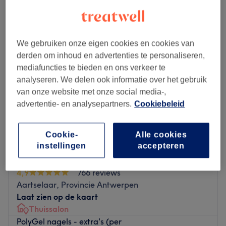
nagelverlengingen in de buurt van Aartselaar, Provincie Antwerpen
We gebruiken onze eigen cookies en cookies van
derden om inhoud en advertenties te personaliseren,
mediafuncties te bieden en ons verkeer te
analyseren. We delen ook informatie over het gebruik
van onze website met onze social media-,
advertentie- en analysepartners.
Cookiebeleid
Cookie-
Alle cookies
instellingen
accepteren
Bellezza
4,9
766 reviews
Aartselaar, Provincie Antwerpen
Laat zien op de kaart
Thuissalon
PolyGel nagels - extra's (per