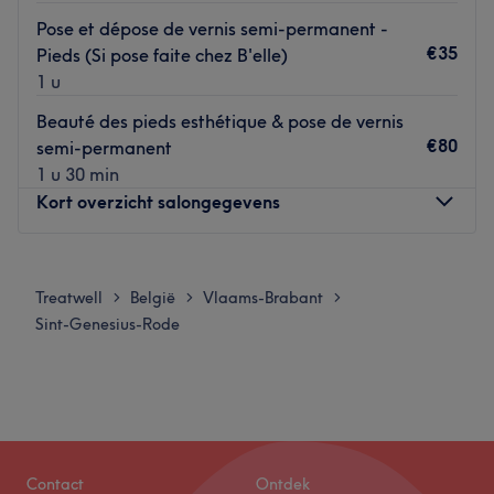
Pose et dépose de vernis semi-permanent -
€35
Pieds (Si pose faite chez B'elle)
1 u
Beauté des pieds esthétique & pose de vernis
€80
semi-permanent
1 u 30 min
Kort overzicht salongegevens
Maandag
09:00
–
19:00
Dinsdag
09:00
–
19:00
Treatwell
België
Vlaams-Brabant
>
>
>
Woensdag
09:00
–
19:00
Sint-Genesius-Rode
Donderdag
09:00
–
19:00
Vrijdag
09:00
–
19:00
Zaterdag
09:00
–
19:00
Zondag
09:00
–
19:00
Bienvenue chez B'elle, un institut de beauté installé à
Contact
Ontdek