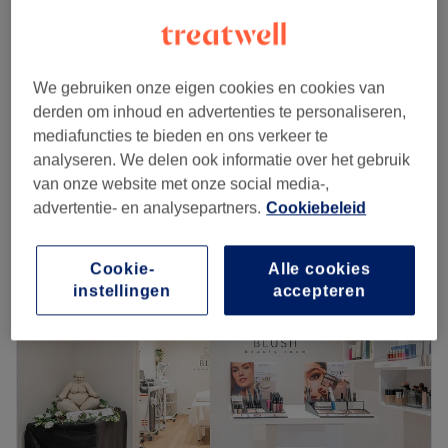
Dépose de vernis semi-permanent - pieds
€15
25 min
Dépose et pose de vernis semi-
We gebruiken onze eigen cookies en cookies van
vanaf
€55
permanent - pieds
derden om inhoud en advertenties te personaliseren,
35 min - 1 u
mediafuncties te bieden en ons verkeer te
Kort overzicht salongegevens
analyseren. We delen ook informatie over het gebruik
van onze website met onze social media-,
advertentie- en analysepartners.
Cookiebeleid
Maandag
09:00
–
18:00
Dinsdag
09:00
–
18:00
Woensdag
09:00
–
18:00
Cookie-
Alle cookies
Donderdag
09:00
–
18:00
instellingen
accepteren
Vrijdag
09:00
–
17:30
Zaterdag
10:30
–
17:00
Zondag
Gesloten
Bienvenue chez Royal Beauty Center
, votre espace
beauté premium situé à Watermael-Boitsfort, à deux pas