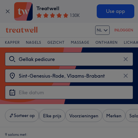
Treatwell
Use app
130K
NL
INLOGGEN
KAPPER
NAGELS
GEZICHT
MASSAGE
ONTHAREN
LICHA
Sorteer op
Elke prijs
Voorzieningen
Merken
Sal
9 salons met: