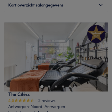
Kort overzicht salongegevens
Maandag
08:00
–
21:00
Dinsdag
08:00
–
21:00
Woensdag
08:00
–
21:00
Donderdag
08:00
–
21:00
Vrijdag
08:00
–
21:00
Zaterdag
08:00
–
21:00
Zondag
08:00
–
21:00
Nail Vibes is a nail salon located in Merksem The
establishment offers a range of services designed to
beautify your nails. Don't waste any time and take care of
yourself and enjoy some me time !
The Ciléss
Closest public transport :
4,5
2 reviews
Within ten minutes walk, you'll find the tramway stations ,
Antwerpen-Noord, Antwerpen
(lines 2, 3). The bus stop is only a one minutes more away.