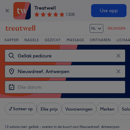
Treatwell
Use app
130K
NL
INLOGGEN
KAPPER
NAGELS
GEZICHT
MASSAGE
ONTHAREN
LICHA
Sorteer op
Elke prijs
Voorzieningen
Merken
Sal
12 salons met:
gellak - voeten in de buurt van Nieuwdreef, Antwerpen