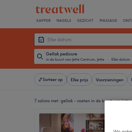
KAPPER
NAGELS
GEZICHT
MASSAGE
ONT
Gellak pedicure
in de buurt van Jette Centrum, Jette
・
Elke datum
Sorteer op
Elke prijs
Voorzieningen
7 salons met:
gellak - voeten in de buurt van Jette
Lady N
4,9
Jette Ce
We gebru