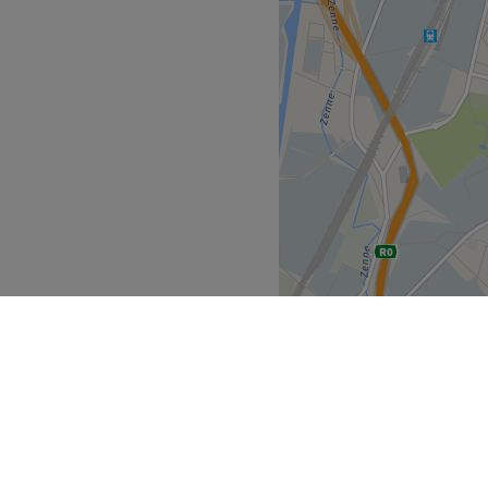
tut beauté à deux pas de
Go to venue
iance zen et à la décoration
ionnée et très
propose le meilleur des soins
ge radieux, de beaux pieds,
ente ? Vous êtes ici à la
et on lui redonne toute sa
aiements en espèces.
Go to venue
ijk Gewest
Jette
>
>