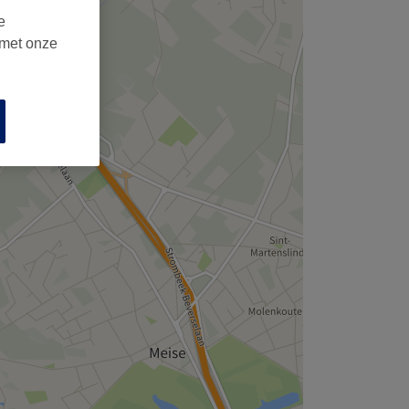
e
 met onze