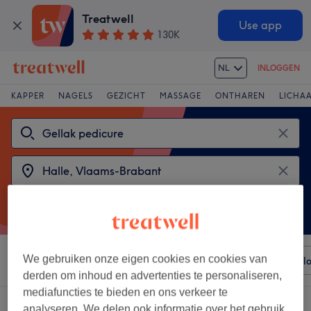
Treatwell
Use app
130K
NL
INLOGGEN
KAPPER
NAGELS
GEZICHT
MASSAGE
ONTHAREN
LICHA
We gebruiken onze eigen cookies en cookies van
Sorteer op
Elke prijs
Voorzieningen
Merken
Sal
derden om inhoud en advertenties te personaliseren,
mediafuncties te bieden en ons verkeer te
2 salons met:
gellak - voeten in de buurt van Halle, Vlaams-Brabant
analyseren. We delen ook informatie over het gebruik