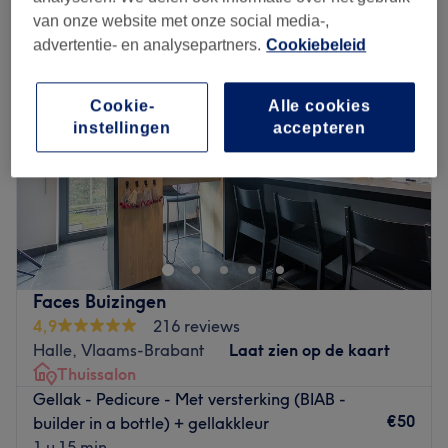
van onze website met onze social media-,
advertentie- en analysepartners.
Cookiebeleid
Cookie-
Alle cookies
instellingen
accepteren
Faces Buizingen
4,9
216 reviews
Halle, Vlaams-Brabant
Laat zien op de kaart
Thuissalon
Gellak - Pedicure - Met versterking (BIAB -
€50
builder in a bottle) + gellakkleur
1 u 15 min