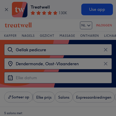
Treatwell
Use app
130K
NL
INLOGGEN
KAPPER
NAGELS
GEZICHT
MASSAGE
ONTHAREN
LICHA
Sorteer op
Elke prijs
Salons
Expresaanbiedingen
5 salons met: