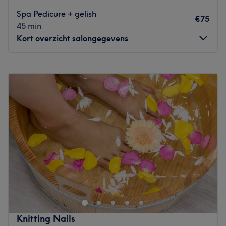
Spa Pedicure + gelish
€75
45 min
Kort overzicht salongegevens
Maandag
08:30
–
18:00
Dinsdag
08:30
–
19:30
Woensdag
08:00
–
19:30
Donderdag
08:30
–
19:30
Vrijdag
08:30
–
17:00
Zaterdag
10:00
–
13:00
Zondag
Gesloten
Joka Beauty – Baasrode is een schoonheidssalon waar
zorg en comfort centraal staan, met als doel het bieden
van uitgebreide schoonheidsbehandelingen die zowel
ontspanning als huidverbetering bevorderen. Bij Joka
Beauty kunnen klanten genieten van een breed scala aan
Knitting Nails
behandelingen, van gezichts- en lichaamsbehandelingen