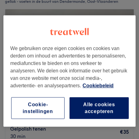
gellak - voeten in de buurt van Dendermonde, Oost-Vlaanderen
We gebruiken onze eigen cookies en cookies van
derden om inhoud en advertenties te personaliseren,
mediafuncties te bieden en ons verkeer te
analyseren. We delen ook informatie over het gebruik
van onze website met onze social media-,
advertentie- en analysepartners.
Cookiebeleid
Joka Beauty
Cookie-
Alle cookies
5,0
51 reviews
instellingen
accepteren
Dendermonde, Oost-Vlaanderen
Laat zien op de kaart
Gelpolish tenen
€35
30 min