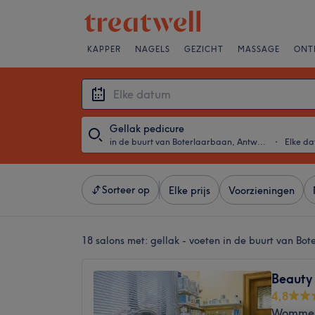
KAPPER
NAGELS
GEZICHT
MASSAGE
ONT
Gellak pedicure
in de buurt van Boterlaarbaan, Antwerpen
・
Elke d
Sorteer op
Elke prijs
Voorzieningen
18 salons met:
gellak - voeten in de buurt van Bo
Beauty
4,8
Wommelg