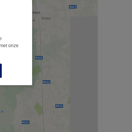
e
 met onze