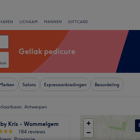
HAREN
LICHAAM
MANNEN
GIFTCARD
Gellak pedicure
atum
Merken
Salons
Expresaanbiedingen
Beoordeling
terlaarbaan, Antwerpen
+
 by Kris - Wommelgem
184 reviews
−
em, Provincie