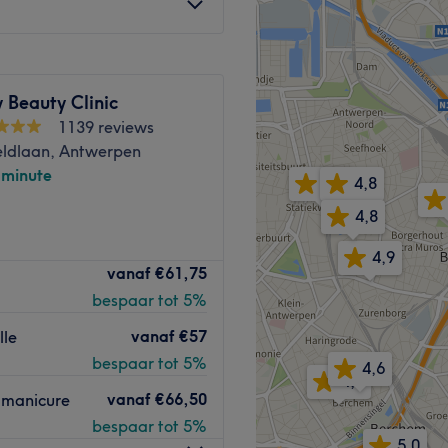
 volledig kunnen
oonheid en zelfvertrouwen.
Go to venue
y Beauty Clinic
1139 reviews
ldlaan, Antwerpen
-minute
4,9
4,8
4,8
rnotstraat in
Antwerpen
. Je
4,9
vanaf
€61,75
gels
,
gelnagels
,
nail art
,
bespaar tot 5%
extensions
.
 en is constant bezig met
vanaf
€57
lle
mooie resultaten
bespaar tot 5%
4,6
4,8
feer
bij Clavos Nails zorgt
vanaf
€66,50
h manicure
an ontspannen.
bespaar tot 5%
voor de deur en je kan
5,0