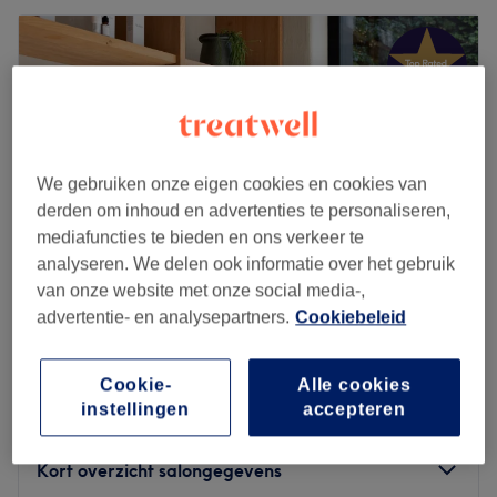
We gebruiken onze eigen cookies en cookies van
derden om inhoud en advertenties te personaliseren,
mediafuncties te bieden en ons verkeer te
analyseren. We delen ook informatie over het gebruik
van onze website met onze social media-,
advertentie- en analysepartners.
Cookiebeleid
Studio S-thétique
4,9
1174 reviews
Cookie-
Alle cookies
Brugge Centrum, Brugge
Laat zien op de kaart
instellingen
accepteren
Manicure
vanaf
€59,50
1 u - 1 u 15 min
Kort overzicht salongegevens