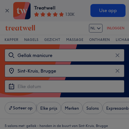
Treatwell
Use app
130K
NL
INLOGGEN
KAPPER
NAGELS
GEZICHT
MASSAGE
ONTHAREN
LICHA
Sorteer op
Elke prijs
Merken
Salons
Expresaanb
5 salons met:
gellak - handen in de buurt van Sint-Kruis, Brugge