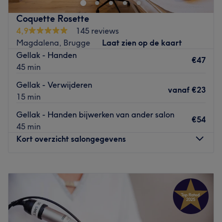
Coquette Rosette
4,9
145 reviews
Magdalena, Brugge
Laat zien op de kaart
Gellak - Handen
€47
45 min
Gellak - Verwijderen
vanaf
€23
15 min
Gellak - Handen bijwerken van ander salon
€54
45 min
Kort overzicht salongegevens
Maandag
Gesloten
Dinsdag
09:00
–
19:00
Woensdag
09:00
–
13:00
Donderdag
09:00
–
19:00
Vrijdag
09:00
–
18:00