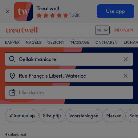
Treatwell
Use app
130K
NL
INLOGGEN
KAPPER
NAGELS
GEZICHT
MASSAGE
ONTHAREN
LICHA
Sorteer op
Elke prijs
Voorzieningen
Merken
Sal
4 salons met: