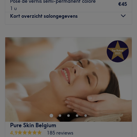
Pose de vernis semi-permanent coloré
€45
1 u
Kort overzicht salongegevens
Maandag
09:00
–
18:30
Dinsdag
09:00
–
18:30
Woensdag
Gesloten
Donderdag
09:00
–
18:30
Vrijdag
09:00
–
18:30
Zaterdag
10:00
–
14:00
Zondag
Gesloten
RD Beauté Waterloo est un institut de beauté situé au 8
Clos des Rocailles, dans la ville de Waterloo. Profitez d'un
moment rien qu'à vous grâce à des soins sur mesure
effectués avec professionnalisme. Que ce soit pour une
pause bien-être rapide ou une journée de cocooning, le
Pure Skin Belgium
salon met l'accent sur les soins et garantit une expérience
4,9
185 reviews
mémorable. C'est l'endroit idéal pour prendre soin de