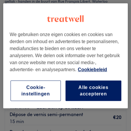
gellak - handen in de buurt van Rue François Libert, Waterloo
We gebruiken onze eigen cookies en cookies van
derden om inhoud en advertenties te personaliseren,
mediafuncties te bieden en ons verkeer te
analyseren. We delen ook informatie over het gebruik
van onze website met onze social media-,
advertentie- en analysepartners.
Cookiebeleid
Cookie-
Alle cookies
RD Beauté (réservé aux femmes)
instellingen
accepteren
4,9
236 reviews
Waterloo
Laat zien op de kaart
Dépose de vernis semi-permanent
€20
15 min