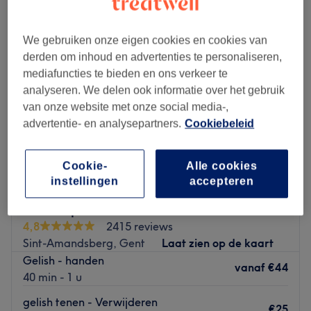
We gebruiken onze eigen cookies en cookies van
derden om inhoud en advertenties te personaliseren,
mediafuncties te bieden en ons verkeer te
analyseren. We delen ook informatie over het gebruik
van onze website met onze social media-,
advertentie- en analysepartners.
Cookiebeleid
Cookie-
Alle cookies
instellingen
accepteren
LAGO Spa
4,8
2415 reviews
Sint-Amandsberg, Gent
Laat zien op de kaart
Gelish - handen
vanaf
€44
40 min - 1 u
gelish tenen - Verwijderen
€25