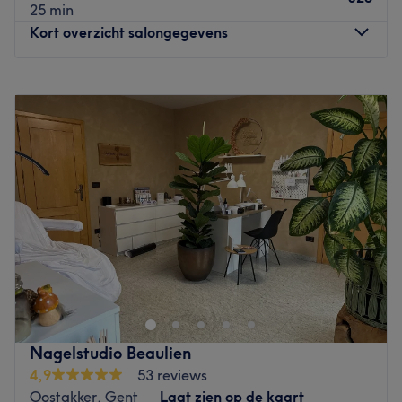
25 min
Kort overzicht salongegevens
Maandag
09:00
–
20:00
Dinsdag
09:00
–
17:00
Woensdag
09:00
–
17:00
Donderdag
09:00
–
20:00
Vrijdag
09:00
–
16:00
Zaterdag
09:00
–
15:00
Zondag
Gesloten
LAGO Spa is een sfeervol schoonheidssalon, gevestigd in
het subtropisch zwemparadijs LAGO Gent Rozebroeken
in Sint-Amandsberg. Je kunt hier terecht voor veel
verschillende gelaatsbehandelingen, ontharen van je
ongewenste haartjes, gelnagels, lashlift en zo veel meer.
Nagelstudio Beaulien
Go to venue
4,9
53 reviews
Oostakker, Gent
Laat zien op de kaart