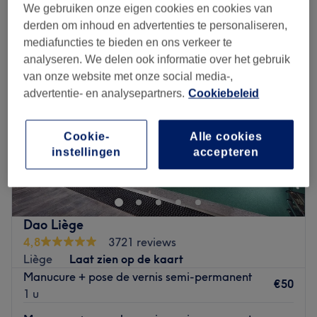
gellak - handen in de buurt van Grâce-Hollogne, Province de Liège
We gebruiken onze eigen cookies en cookies van
derden om inhoud en advertenties te personaliseren,
mediafuncties te bieden en ons verkeer te
analyseren. We delen ook informatie over het gebruik
van onze website met onze social media-,
advertentie- en analysepartners.
Cookiebeleid
Cookie-
Alle cookies
instellingen
accepteren
Dao Liège
4,8
3721 reviews
Liège
Laat zien op de kaart
Manucure + pose de vernis semi-permanent
€50
1 u