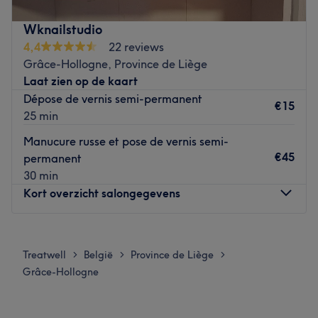
tout comme la peau et le maquillage-soin. En tant que
partenaire et formatrice de La Biosthétique Paris, Katty,
Wknailstudio
coiffeuse, coloriste et esthéticienne met son expertise à
4,4
22 reviews
votre service pour sublimer votre beauté. Situé à Hognoul
Grâce-Hollogne, Province de Liège
non loin d'Ikéa, le salon se veut chaleureux, convivial et
Laat zien op de kaart
propice au bien-être. Réservez dès maintenant votre
Dépose de vernis semi-permanent
parenthèse beauté sur-mesure.
€15
25 min
Go to venue
Manucure russe et pose de vernis semi-
€45
permanent
30 min
Kort overzicht salongegevens
Maandag
Gesloten
Dinsdag
Gesloten
Treatwell
België
Province de Liège
>
>
>
Woensdag
Gesloten
Grâce-Hollogne
Donderdag
Gesloten
Vrijdag
Gesloten
Zaterdag
Gesloten