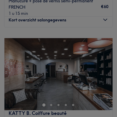
Manucure + pose de vernis semi-permanent
€60
FRENCH
1 u 15 min
Kort overzicht salongegevens
Maandag
09:00
–
21:00
Dinsdag
09:00
–
21:00
Woensdag
09:00
–
21:00
Donderdag
09:00
–
21:00
Vrijdag
09:00
–
21:00
Zaterdag
09:00
–
21:00
Zondag
09:00
–
18:00
Dao Spa & Fitness est un institut de beauté situé au cœur
de Liège dans l'hôtel Van der Valk Sélys.
Poussez les portes d'un établissement consacré à la
détente, au bien-être et à la beauté naturelle. Ici, tout
KATTY B. Coiffure beauté
est fait pour vous mettre instantanément à l'aise dans un