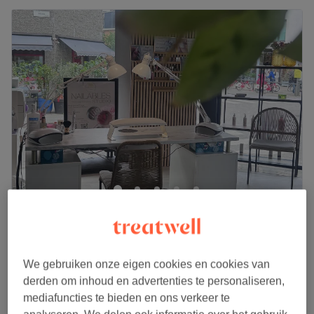
Nailables
4,8
87 reviews
Paleisstraat, Antwerpen
Laat zien op de kaart
Gellak - Manicure
We gebruiken onze eigen cookies en cookies van
€50
1 u 15 min
derden om inhoud en advertenties te personaliseren,
Kort overzicht salongegevens
mediafuncties te bieden en ons verkeer te