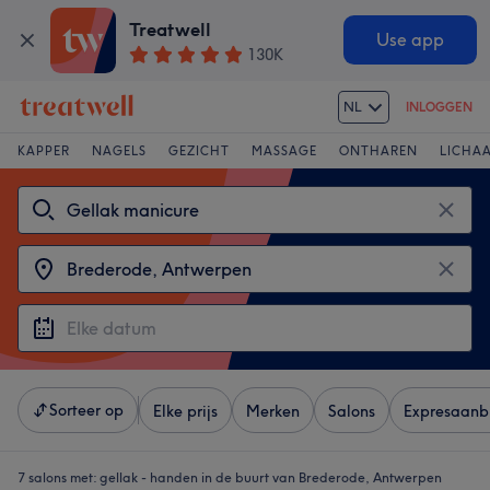
Treatwell
Use app
130K
NL
INLOGGEN
KAPPER
NAGELS
GEZICHT
MASSAGE
ONTHAREN
LICHA
Sorteer op
Elke prijs
Merken
Salons
Expresaanb
7 salons met:
gellak - handen in de buurt van Brederode, Antwerpen