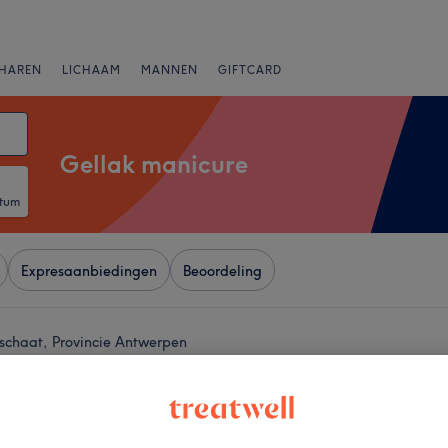
HAREN
LICHAAM
MANNEN
GIFTCARD
Gellak manicure
atum
Expresaanbiedingen
Beoordeling
sschaat, Provincie Antwerpen
+
Lisa
89 reviews
−
aat Bredabaan, Provincie