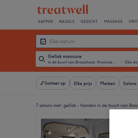
KAPPER
NAGELS
GEZICHT
MASSAGE
ONT
Gellak manicure
in de buurt van Brasschaat, Provincie Antwerpen
・
Elke d
Sorteer op
Elke prijs
Merken
Salons
7 salons met:
gellak - handen in de buurt van Bra
Studio 
4,8
Brassch