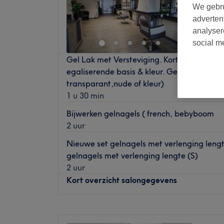
We gebru
Antwer
adverten
analyser
social m
Gel Lak met Versteviging. Korte omschrijv
egaliserende basis & kleur. Geschikt voor al
transparant,nude of kleur)
1 u 30 min
Bijwerken gelnagels ( french, bebyboom
2 uur
Nieuwe set gelnagels met verlenging leng
gelnagels met verlenging lengte (S)
2 uur
Kort overzicht salongegevens
Maandag
Gesloten
Dinsdag
09:00
–
18:00