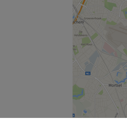
Go to venue
 comfort centraal staan,
servaring te bieden.
 Dr. Roosensplein.
rkers die zorg dragen voor
ijk en streven ernaar om aan
ngen