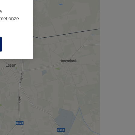
e
 met onze