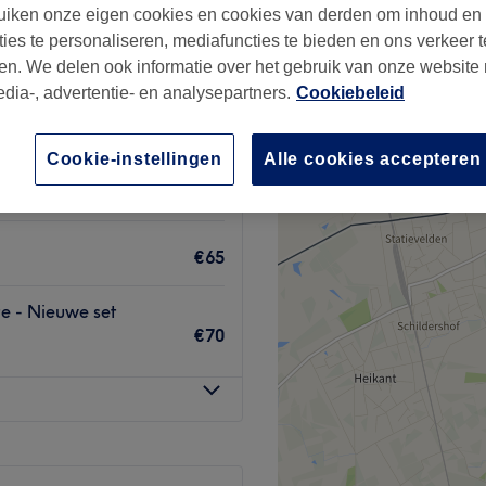
iken onze eigen cookies en cookies van derden om inhoud en
pen
ties te personaliseren, mediafuncties te bieden en ons verkeer t
en. We delen ook informatie over het gebruik van onze website
edia-, advertentie- en analysepartners.
Cookiebeleid
ing: Met manicure,
le lengtes.(
Cookie-instellingen
Alle cookies accepteren
€60
€65
te - Nieuwe set
€70