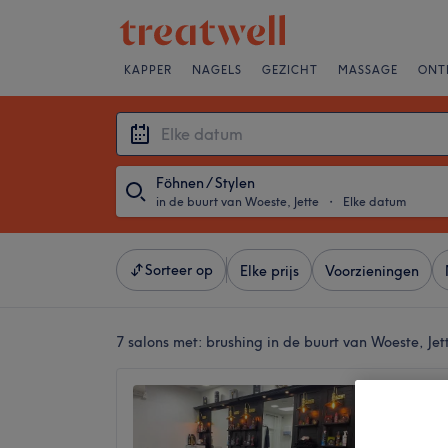
KAPPER
NAGELS
GEZICHT
MASSAGE
ONT
Föhnen / Stylen
in de buurt van Woeste, Jette
・
Elke datum
Sorteer op
Elke prijs
Voorzieningen
7 salons met:
brushing in de buurt van Woeste, Jet
Coiffur
4,8
Woeste, 