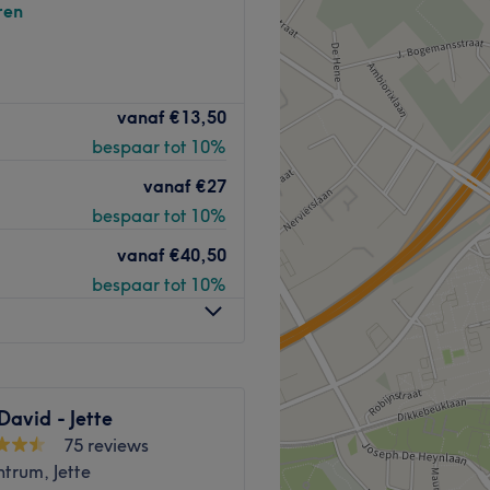
ren
Ce salon de beauté offre un
vanaf
€13,50
 tous les besoins en matière
bespaar tot 10%
our son personnel dévoué et
vanaf
€27
bespaar tot 10%
e de membres du personnel
vanaf
€40,50
bre de l'équipe est
bespaar tot 10%
ir le meilleur service
nir une expérience client
isite soit agréable et
David - Jette
75 reviews
ntrum, Jette