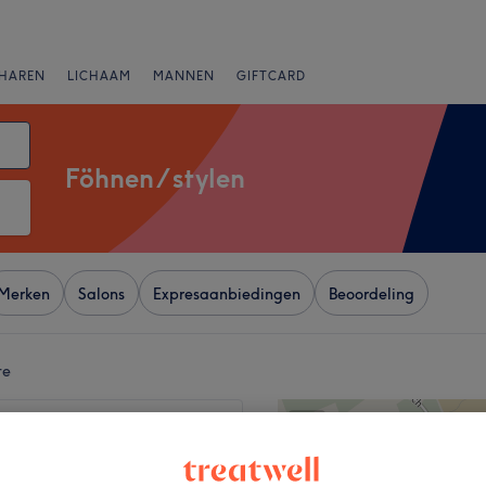
HAREN
LICHAAM
MANNEN
GIFTCARD
Föhnen / stylen
Merken
Salons
Expresaanbiedingen
Beoordeling
te
+
e Nasr
36 reviews
−
Jette