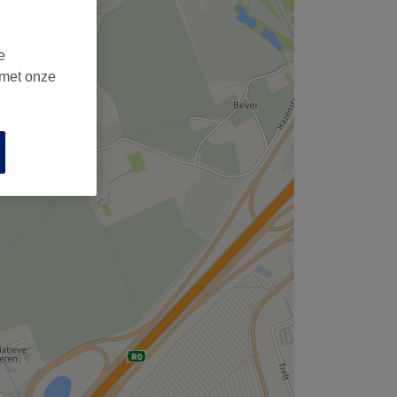
e
 met onze