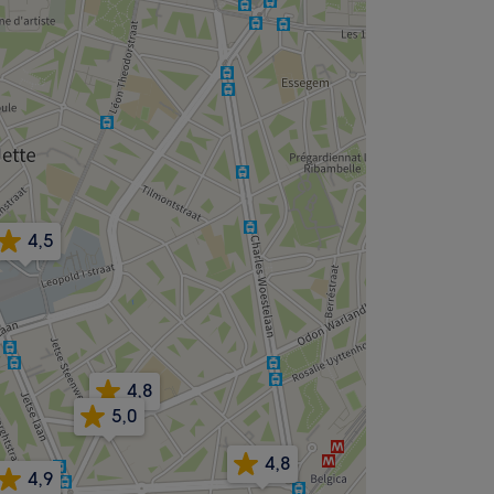
4,5
4,8
5,0
4,8
4,9