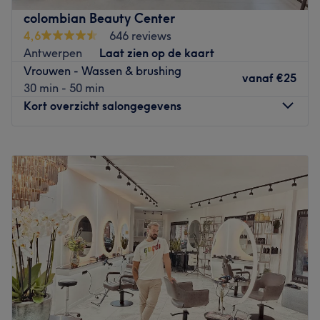
Beauty-Licious kan je terecht voor alles wat beauty
colombian Beauty Center
betreft. Zo kan je hier mooi opgemaakt worden voor dat
4,6
646 reviews
ene feestje of je haren mooi in de plooi laten leggen. Ook
Antwerpen
Laat zien op de kaart
voor behandelingen van wenkbrauwen, wimpers of
Vrouwen - Wassen & brushing
gelaat ben je hier aan het juiste adres. Alsof dat nog niet
vanaf
€25
30 min - 50 min
genoeg was kan je ook nog helemaal haarvrij worden
Kort overzicht salongegevens
met zowel de standaard wax alsook sugarwax.
Go to venue
Maandag
11:00
–
19:00
Dinsdag
11:00
–
19:00
Woensdag
Gesloten
Donderdag
11:00
–
19:00
Vrijdag
11:00
–
19:00
Zaterdag
11:00
–
18:00
Zondag
Gesloten
Colombian Beauty Center zit centraal gevestigd aan het
centrum van Antwerpen. Je kan bij het salon terecht voor
uiteenlopende behandelingen. Denk aan een gellak