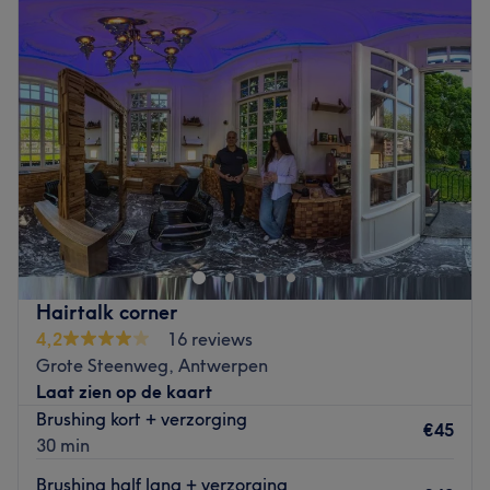
Dinsdag
09:00
–
18:00
natuurlijke, biologische, dierproefvrije en lokale
Woensdag
09:00
–
19:00
producten.
Donderdag
09:00
–
19:00
De extra’s: Nails&beauty Anna is huisdier-, kinder- en
Vrijdag
09:00
–
19:00
LQBTQIA+ vriendelijk. Je krijgt een gratis drankje bij jouw
Zaterdag
09:00
–
15:00
behandeling en er is gratis wifi.
Zondag
Gesloten
Go to venue
Is jouw haar wel toe aan een goede verzorging? Bij het
mooie en moderne kapsalon Ossas kent het team vele
specialiteiten zoals: het herstellen, kleuren en knippen
van je haar, het zetten van hair extensions en spa
verzorging! Je krijgt hier altijd persoonlijke adviezen en
Hairtalk corner
aandacht. Ze hebben bij Ossas als missie om hun klanten
4,2
16 reviews
mooi en glamoureus haar te geven. Voor mooi, zacht,
Grote Steenweg, Antwerpen
dikker en volumineus haar zit je bij deze kapper goed!
Laat zien op de kaart
Go to venue
Brushing kort + verzorging
€45
30 min
Brushing half lang + verzorging