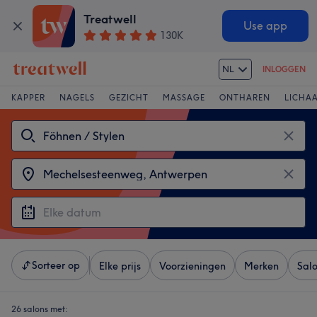
Treatwell
Use app
130K
NL
INLOGGEN
KAPPER
NAGELS
GEZICHT
MASSAGE
ONTHAREN
LICHA
Sorteer op
Elke prijs
Voorzieningen
Merken
Sal
26 salons met: