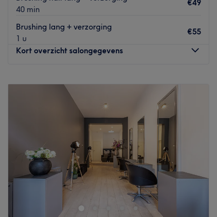
€49
40 min
Brushing lang + verzorging
€55
1 u
Kort overzicht salongegevens
Maandag
Gesloten
Dinsdag
09:00
–
17:00
Woensdag
09:00
–
16:00
Donderdag
09:00
–
18:00
Vrijdag
09:00
–
18:00
Zaterdag
09:00
–
17:00
Zondag
10:00
–
12:00
Hairtalk Corner, gelegen in Berchem, is een stijlvolle
barbershop waar vakmanschap en een relaxte sfeer
samenkomen. Hier draait alles om precisie, persoonlijke
service en het creëren van een look die perfect bij je past.
Van strakke fades tot klassieke snits — bij Hairtalk Corner