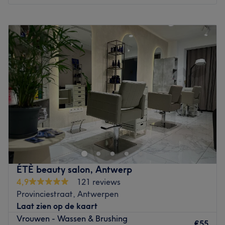
bruidskapsels, baardverzorging, olaplex, keratine.
Maandag
Gesloten
Merken en producten: Label-M
Dinsdag
09:00
–
17:00
De extra’s
:
3 parkings op 200 meter
Woensdag
09:00
–
17:00
Go to venue
Donderdag
09:00
–
17:00
Vrijdag
09:00
–
17:00
Zaterdag
08:30
–
16:00
Zondag
Gesloten
-Voorheen De Natuurlijke Kapper in samenwerking met
Patrick's International -
De Natuurlijke Kapper in Antwerpen is gevestigd in salon
La Maison des Cheveux. Het team bestaat uit Philippe en
Yasmin, die met hun jarenlange ervaring jouw haar in
ÉTÈ beauty salon, Antwerp
een fantastische coupe weten te knippen & stylen.
4,9
121 reviews
De specialiteit is knippen op droog haar volgens de
Provinciestraat, Antwerpen
natuurlijke implanting van het haar. Daarnaast is er
Laat zien op de kaart
expertise op het gebied van haarverzorging en
Vrouwen - Wassen & Brushing
(natuurlijke) haarkleuring, met name Yasmine is een
€55