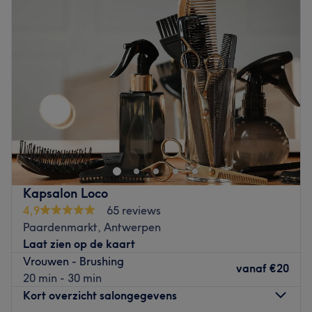
Woensdag
09:00
–
18:00
Donderdag
09:00
–
18:00
Vrijdag
09:00
–
18:00
Zaterdag
09:00
–
17:00
Zondag
Gesloten
Eigenaar Metodi is trots op zijn stijlvolle salon in het hart
van het ‘Eilandje’ in Antwerpen. Hij krijgt energie van
mooi haar en voorziet zowel mannen als vrouwen van een
fris, nieuw kapsel. Droom je van lange, weelderige
lokken? Dan ben je hier ook aan het juiste adres. N’hair:g
Kapsalon Loco
is extension specialist en werkt met puur, onbehandeld
4,9
65 reviews
Braziliaans haar. Producten in de salon zijn van het
Paardenmarkt, Antwerpen
Australische merk EVO Hair.
Laat zien op de kaart
Go to venue
Vrouwen - Brushing
vanaf
€20
20 min - 30 min
Kort overzicht salongegevens