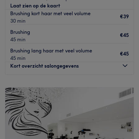
vanuit het centrum van Antwerpen als vanuit de
Laat zien op de kaart
omliggende gemeenten.
Brushing kort haar met veel volume
€39
Go to venue
30 min
Brushing
€45
45 min
Brushing lang haar met veel volume
€45
45 min
Kort overzicht salongegevens
Maandag
09:00
–
18:00
Dinsdag
07:30
–
19:00
Woensdag
Gesloten
Donderdag
07:30
–
19:00
Vrijdag
07:30
–
19:00
Zaterdag
07:30
–
18:00
Zondag
Gesloten