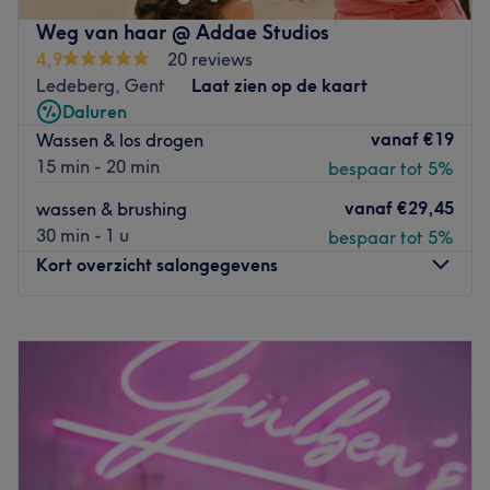
Weg van haar @ Addae Studios
4,9
20 reviews
Ledeberg, Gent
Laat zien op de kaart
Daluren
vanaf
€19
Wassen & los drogen
15 min - 20 min
bespaar tot 5%
vanaf
€29,45
wassen & brushing
30 min - 1 u
bespaar tot 5%
Kort overzicht salongegevens
Maandag
10:00
–
18:00
Dinsdag
Gesloten
Woensdag
Gesloten
Donderdag
Gesloten
Vrijdag
Gesloten
Zaterdag
Gesloten
Zondag
Gesloten