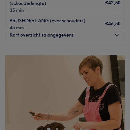
€42,50
(schouderlengte)
35 min
BRUSHING LANG (over schouders)
€46,50
45 min
Kort overzicht salongegevens
Maandag
10:00
–
20:30
Dinsdag
10:00
–
20:30
Woensdag
10:00
–
20:30
Donderdag
Gesloten
Vrijdag
10:00
–
20:30
Zaterdag
09:00
–
18:00
Zondag
Gesloten
.
Go to venue