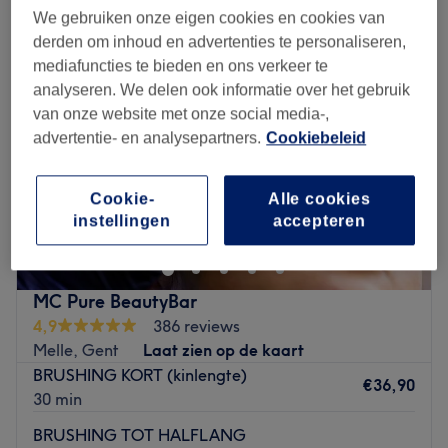
We gebruiken onze eigen cookies en cookies van
derden om inhoud en advertenties te personaliseren,
mediafuncties te bieden en ons verkeer te
analyseren. We delen ook informatie over het gebruik
van onze website met onze social media-,
advertentie- en analysepartners.
Cookiebeleid
Cookie-
Alle cookies
instellingen
accepteren
MC Pure BeautyBar
4,9
386 reviews
Melle, Gent
Laat zien op de kaart
BRUSHING KORT (kinlengte)
€36,90
30 min
BRUSHING TOT HALFLANG