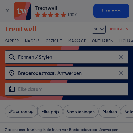
Treatwell
Use app
130K
NL
INLOGGEN
KAPPER
NAGELS
GEZICHT
MASSAGE
ONTHAREN
LICHA
Sorteer op
Elke prijs
Voorzieningen
Merken
Sal
7 salons met:
brushing in de buurt van Brederodestraat, Antwerpen