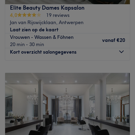
Beauty-Licious kan je terecht voor alles wat beauty
Elite Beauty Dames Kapsalon
betreft. Zo kan je hier mooi opgemaakt worden voor dat
4,0
19 reviews
ene feestje of je haren mooi in de plooi laten leggen. Ook
Jan van Rijswijcklaan, Antwerpen
voor behandelingen van wenkbrauwen, wimpers of
Laat zien op de kaart
gelaat ben je hier aan het juiste adres. Alsof dat nog niet
Vrouwen - Wassen & Föhnen
genoeg was kan je ook nog helemaal haarvrij worden
vanaf
€20
20 min - 30 min
met zowel de standaard wax alsook sugarwax.
Kort overzicht salongegevens
Go to venue
Maandag
10:00
–
20:00
Dinsdag
09:00
–
19:00
Woensdag
Gesloten
Donderdag
09:00
–
19:00
Vrijdag
09:00
–
19:00
Zaterdag
09:00
–
19:00
Zondag
11:00
–
18:00
Elite Beauty Dames Kapsalon is een gerenommeerde
kapper gevestigd in Antwerpen. Deze salon staat bekend