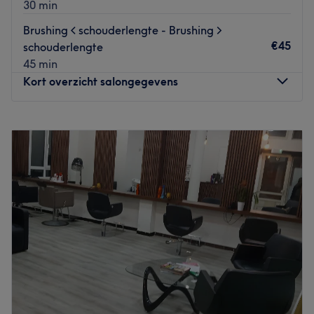
30 min
Brushing < schouderlengte - Brushing >
€45
schouderlengte
45 min
Kort overzicht salongegevens
Maandag
09:00
–
20:00
Dinsdag
Gesloten
Woensdag
Gesloten
Donderdag
10:00
–
20:00
Vrijdag
09:00
–
17:00
Zaterdag
10:00
–
16:00
Zondag
Gesloten
Beauty-Licious is gelegen in het centrum van Antwerpen.
Het salon is makkelijk bereikbaar met zowel openbaar
vervoer als met de wagen of fiets. Eens binnen word je
warm onthaald met een warm drankje of limonade. Bij