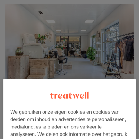
colombian Beauty Center
4,6
646 reviews
Antwerpen
Laat zien op de kaart
We gebruiken onze eigen cookies en cookies van
Vrouwen - Wassen & brushing
vanaf
€25
derden om inhoud en advertenties te personaliseren,
30 min - 50 min
mediafuncties te bieden en ons verkeer te
Kort overzicht salongegevens
analyseren. We delen ook informatie over het gebruik