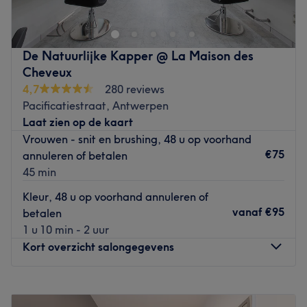
om haar focus op het bieden van een uitstekende
klantenservice en de kwaliteit van haar werk.
Dichtstbijzijnde openbaar vervoer:
De Natuurlijke Kapper @ La Maison des
De salon is gelegen bij de halte Antwerpen J. De Voslei.
Cheveux
4,7
280 reviews
Het team
:
Pacificatiestraat, Antwerpen
Elite Beauty Dames Kapsalon heeft een klein team dat
Laat zien op de kaart
zorgt voor de klanten. Het professionele en toegewijde
Vrouwen - snit en brushing, 48 u op voorhand
team zet zich in om ervoor te zorgen dat elke klant zich
€75
annuleren of betalen
speciaal voelt en het salon met een tevreden gevoel
45 min
verlaat.
Kleur, 48 u op voorhand annuleren of
Wat we leuk vinden aan de salon
vanaf
€95
betalen
Sfeer: gezellig & verzorgd
1 u 10 min - 2 uur
Gespecialiseerd in: haarbehandelingen
Kort overzicht salongegevens
De extra’s: makkelijk te bereiken met het openbaar
vervoer.
Go to venue
Maandag
Gesloten
Dinsdag
09:00
–
17:00