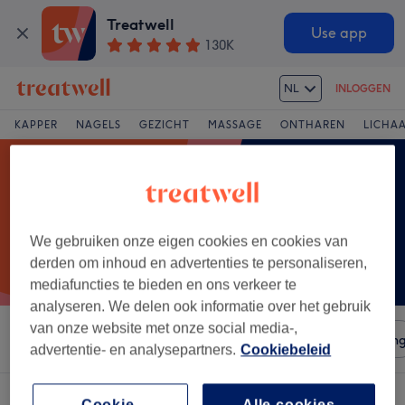
Treatwell
Use app
130K
NL
INLOGGEN
KAPPER
NAGELS
GEZICHT
MASSAGE
ONTHAREN
LICHA
We gebruiken onze eigen cookies en cookies van
derden om inhoud en advertenties te personaliseren,
mediafuncties te bieden en ons verkeer te
analyseren. We delen ook informatie over het gebruik
van onze website met onze social media-,
Sorteer op
Salons
Expresaanbiedingen
Beoordelin
advertentie- en analysepartners.
Cookiebeleid
Cookie-
Alle cookies