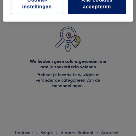
instellingen
accepteren
We hebben geen salons gevonden die
aan je zoekcriteria voldoen
Probeer je locatie te wijzigen of
verander de categorieën van de
behandelingen.
Treatwell
België
Vlaams-Brabant
Aarschot
>
>
>