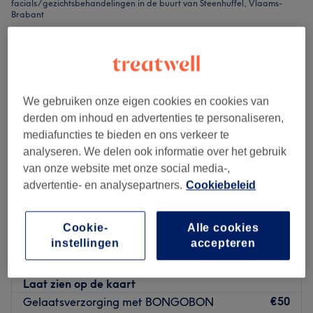
facials / gezichtsbehandelingen in de buurt van Steenhuffel, Vlaams-
Brabant
We gebruiken onze eigen cookies en cookies van
derden om inhoud en advertenties te personaliseren,
mediafuncties te bieden en ons verkeer te
analyseren. We delen ook informatie over het gebruik
van onze website met onze social media-,
advertentie- en analysepartners.
Cookiebeleid
Cookie-
Alle cookies
Beauty & Soul
instellingen
accepteren
4,6
147 reviews
Steenhuffel, Vlaams-Brabant
Laat zien op de kaart
€50
Gelaatsverzorging met BONGOBON