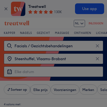
Treatwell
Use app
130K
NL
INLOGGEN
KAPPER
NAGELS
GEZICHT
MASSAGE
ONTHAREN
LICHA
Sorteer op
Elke prijs
Voorzieningen
Merken
Sal
4 salons met: