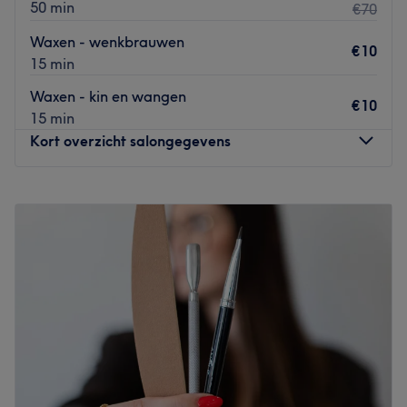
50 min
€70
Waxen - wenkbrauwen
€10
15 min
Waxen - kin en wangen
€10
15 min
Kort overzicht salongegevens
Maandag
09:30
–
18:00
Dinsdag
09:30
–
12:00
Woensdag
Gesloten
Donderdag
10:00
–
17:00
Vrijdag
10:00
–
11:30
Zaterdag
Gesloten
Zondag
Gesloten
Bij schoonheidssalon
Beauty & Soul
in Steenhuffel ben je
aan het juiste adres voor
medische pedicure, relaxerende