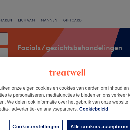
HAREN
LICHAAM
MANNEN
GIFTCARD
Facials / gezichtsbehandelingen
atum
Merken
Salons
Expresaanbiedingen
Beoordeling
iken onze eigen cookies en cookies van derden om inhoud en
ties te personaliseren, mediafuncties te bieden en ons verkeer t
en. We delen ook informatie over het gebruik van onze website
Sint-Martens-Latem, Gent
edia-, advertentie- en analysepartners.
Cookiebeleid
+
uty
Cookie-instellingen
Alle cookies accepteren
41 reviews
−