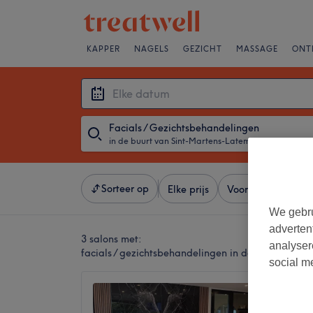
KAPPER
NAGELS
GEZICHT
MASSAGE
ONT
Facials / Gezichtsbehandelingen
in de buurt van Sint-Martens-Latem, Gent
・
Elke d
Sorteer op
Elke prijs
Voorzieningen
We gebru
adverten
3 salons met:
analyser
facials / gezichtsbehandelingen in de buurt van 
social m
AE Bea
4,9