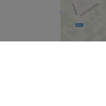
en over haartjes op het
eaden
en heeft
meer dan 15
akkundig en precies
te werk
talen in het salon.
en vanaf 18 jaar.
.
ren? Dan betaald u een
eling!)
Go to venue
Gent
>