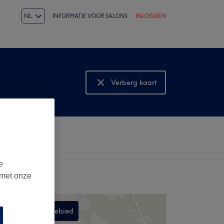
NL
INFORMATIE VOOR SALONS
INLOGGEN
Verberg kaart
Bekijk kaart
e
 met onze
Zoek in dit gebied