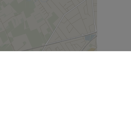
Leaflet
| ©
OpenStreetMap
contributors