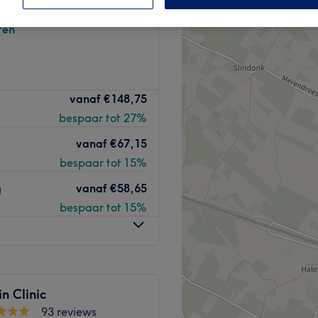
rtens-Latem, Gent
ren
vanaf
€148,75
bespaar tot 27%
vanaf
€67,15
bespaar tot 15%
vanaf
€58,65
g
bespaar tot 15%
n Clinic
93 reviews