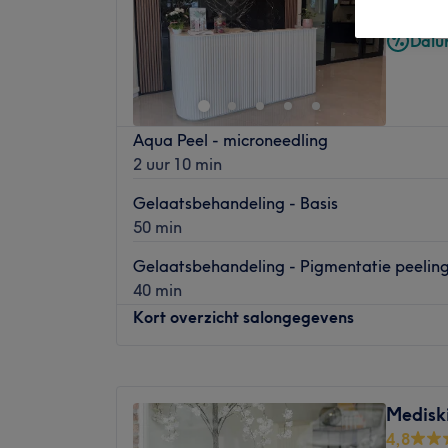
Sint-Ma
Dalu
Aqua Peel - microneedling
2 uur 10 min
Gelaatsbehandeling - Basis
50 min
Gelaatsbehandeling - Pigmentatie peelin
40 min
Kort overzicht salongegevens
Maandag
17:30
–
21:00
Dinsdag
17:30
–
21:00
Mediski
Woensdag
14:30
–
19:00
4,8
Donderdag
18:30
–
21:00