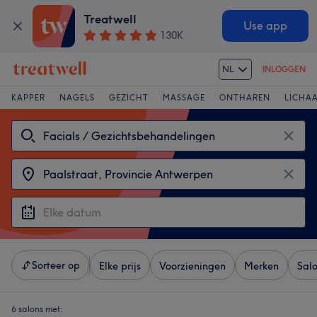
Treatwell
Use app
130K
NL
INLOGGEN
KAPPER
NAGELS
GEZICHT
MASSAGE
ONTHAREN
LICHA
Sorteer op
Elke prijs
Voorzieningen
Merken
Sal
6 salons met: