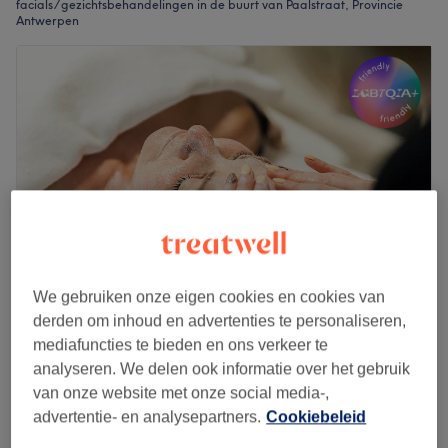
facials / gezichtsbehandelingen in de buurt van Paalstraat, Provincie
Antwerpen
We gebruiken onze eigen cookies en cookies van
derden om inhoud en advertenties te personaliseren,
Atelier Beauté by Stef
mediafuncties te bieden en ons verkeer te
4,8
851 reviews
analyseren. We delen ook informatie over het gebruik
Paalstraat, Provincie Antwerpen
van onze website met onze social media-,
Laat zien op de kaart
advertentie- en analysepartners.
Cookiebeleid
Last-minute