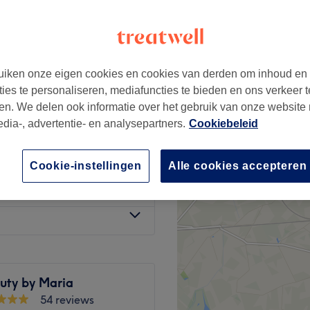
veld, Sint-Lambrechts-
iken onze eigen cookies en cookies van derden om inhoud en
ties te personaliseren, mediafuncties te bieden en ons verkeer t
€39
en. We delen ook informatie over het gebruik van onze website
€70
edia-, advertentie- en analysepartners.
Cookiebeleid
€45
Cookie-instellingen
Alle cookies accepteren
€80
uty by Maria
54 reviews