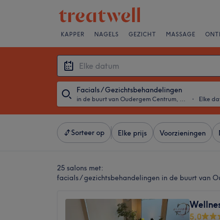
KAPPER
NAGELS
GEZICHT
MASSAGE
ONT
Facials / Gezichtsbehandelingen
in de buurt van Oudergem Centrum, Oudergem
・
Elke d
Sorteer op
Elke prijs
Voorzieningen
25 salons met:
facials / gezichtsbehandelingen in de buurt va
Wellne
5,0