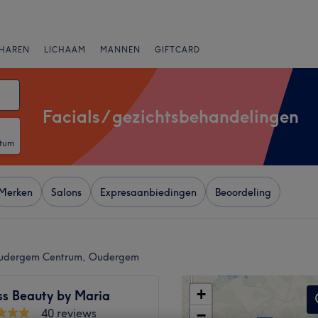
HAREN
LICHAAM
MANNEN
GIFTCARD
Facials / gezichtsbehandelingen
atum
Merken
Salons
Expresaanbiedingen
Beoordeling
n Oudergem Centrum, Oudergem
+
ss Beauty by Maria
40 reviews
−