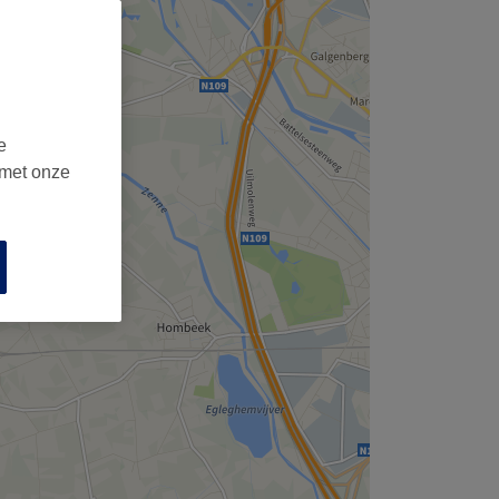
,
e
 met onze