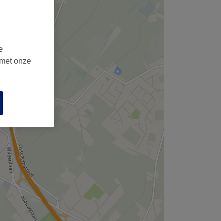
e
 met onze