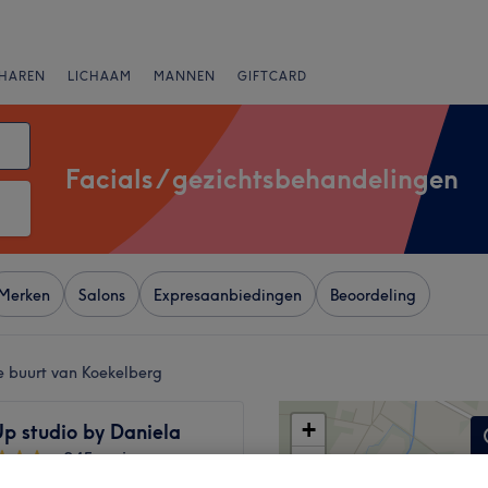
HAREN
LICHAAM
MANNEN
GIFTCARD
Facials / gezichtsbehandelingen
Merken
Salons
Expresaanbiedingen
Beoordeling
de buurt van Koekelberg
+
p studio by Daniela
245 reviews
−
Jette