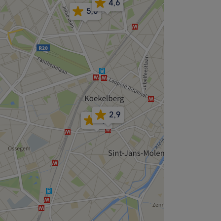
4,6
5,0
2,9
4,7