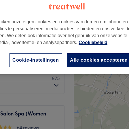
iken onze eigen cookies en cookies van derden om inhoud en
ties te personaliseren, mediafuncties te bieden en ons verkeer t
€45
en. We delen ook informatie over het gebruik van onze website
€75
edia-, advertentie- en analysepartners.
Cookiebeleid
€45
€75
Cookie-instellingen
Alle cookies accepteren
€45
€75
 Salon Spa (Women
64 reviews