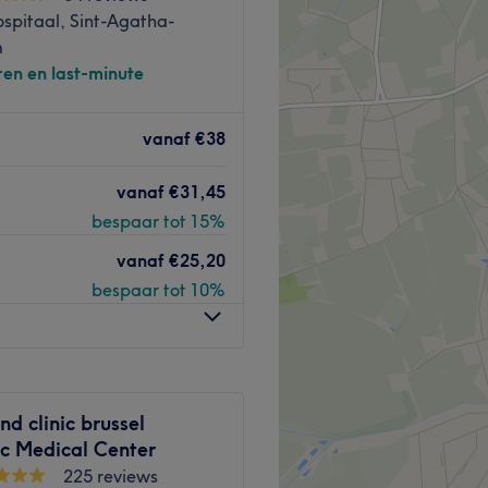
spitaal, Sint-Agatha-
m
ren en last-minute
beauté situé à Bruxelles, à
vanaf
€38
ue et joliment décoré afin de
vanaf
€31,45
ence avec des produits de
bespaar tot 15%
vanaf
€25,20
ne Daniela qui met tout en
bespaar tot 10%
rement adaptés à vos
e peau toute douce et soin
oyer un plaisir amplement
d clinic brussel
ic Medical Center
 studio by Daniela !
225 reviews