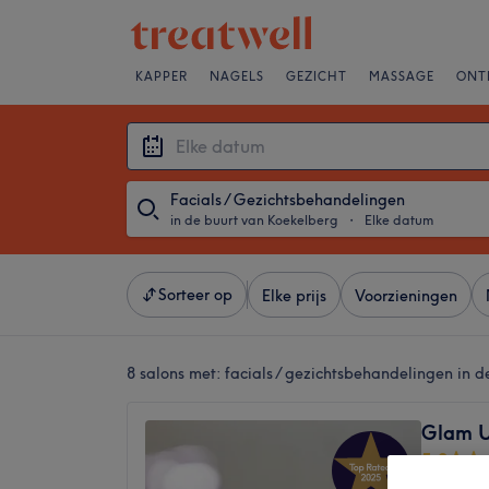
KAPPER
NAGELS
GEZICHT
MASSAGE
ONT
Facials / Gezichtsbehandelingen
in de buurt van Koekelberg
・
Elke datum
Sorteer op
Elke prijs
Voorzieningen
8 salons met:
facials / gezichtsbehandelingen in 
Glam U
5,0
Woeste, 