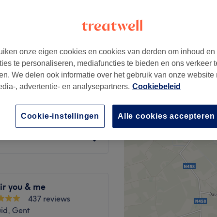
tad, Gent
iken onze eigen cookies en cookies van derden om inhoud en
€25
ties te personaliseren, mediafuncties te bieden en ons verkeer t
en. We delen ook informatie over het gebruik van onze website
ing
edia-, advertentie- en analysepartners.
Cookiebeleid
vanaf
€69
g
Cookie-instellingen
Alle cookies accepteren
vanaf
€69
ir you & me
437 reviews
id, Gent