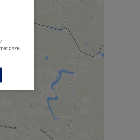
e
 met onze