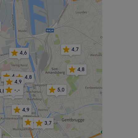
4,7
4,6
4,8
4,6
4,8
4,9
-,-
5,0
4,8
4,9
4,9
4,8
3,7