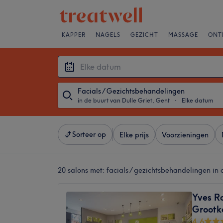
KAPPER
NAGELS
GEZICHT
MASSAGE
ONT
Facials / Gezichtsbehandelingen
in de buurt van Dulle Griet, Gent
・
Elke datum
Sorteer op
Elke prijs
Voorzieningen
20 salons met:
facials / gezichtsbehandelingen in 
Yves R
Grootk
4,6