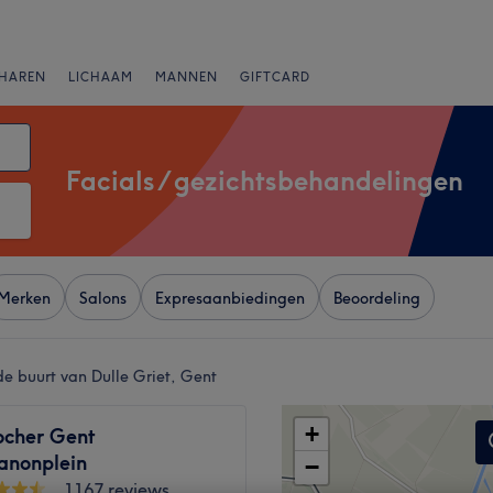
HAREN
LICHAAM
MANNEN
GIFTCARD
Facials / gezichtsbehandelingen
Merken
Salons
Expresaanbiedingen
Beoordeling
de buurt van Dulle Griet, Gent
+
ocher Gent
anonplein
−
1167 reviews