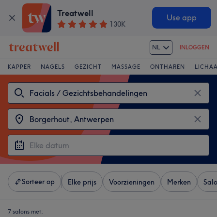
Treatwell
Use app
130K
NL
INLOGGEN
KAPPER
NAGELS
GEZICHT
MASSAGE
ONTHAREN
LICHA
Sorteer op
Elke prijs
Voorzieningen
Merken
Sal
7 salons met: