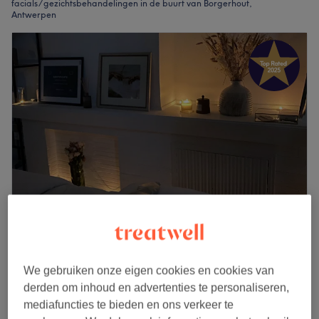
facials / gezichtsbehandelingen in de buurt van Borgerhout,
Antwerpen
Skinnix
5,0
194 reviews
We gebruiken onze eigen cookies en cookies van
CarWash Theater, Antwerpen
derden om inhoud en advertenties te personaliseren,
Laat zien op de kaart
mediafuncties te bieden en ons verkeer te
Thuissalon