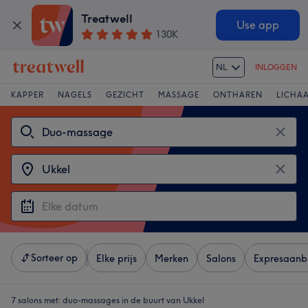
Treatwell
Use app
130K
NL
INLOGGEN
KAPPER
NAGELS
GEZICHT
MASSAGE
ONTHAREN
LICHA
Sorteer op
Elke prijs
Merken
Salons
Expresaanb
7 salons met:
duo-massages in de buurt van Ukkel