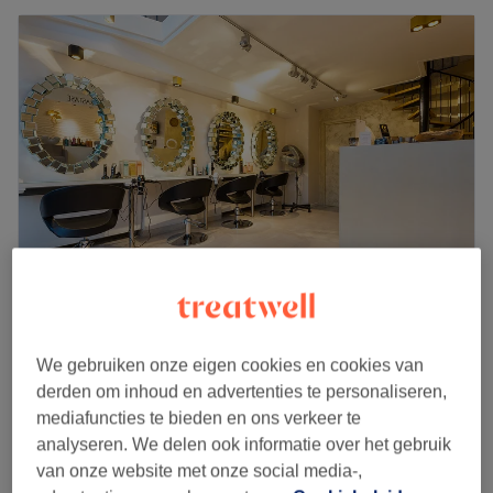
Javine wellness Louise
4,5
1541 reviews
We gebruiken onze eigen cookies en cookies van
Louise, Brussel
Laat zien op de kaart
derden om inhoud en advertenties te personaliseren,
Massage en duo au choix
mediafuncties te bieden en ons verkeer te
vanaf
€89
30 min - 2 uur
analyseren. We delen ook informatie over het gebruik
van onze website met onze social media-,
Massage au choix en duo
vanaf
€89