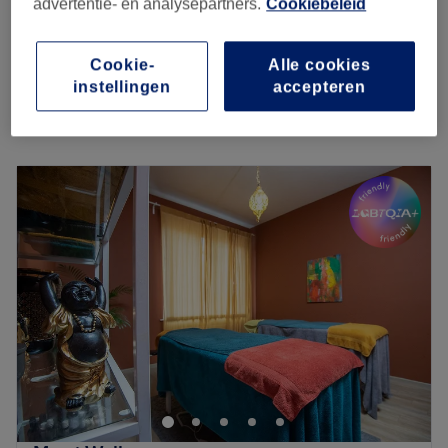
advertentie- en analysepartners.
Cookiebeleid
30 min - 1 u 30 min
Soin du Visage en duo au choix
vanaf
€139
Cookie-
Alle cookies
50 min - 1 u
instellingen
accepteren
Kort overzicht salongegevens
Maandag
Gesloten
Dinsdag
09:30
–
19:00
Woensdag
09:30
–
19:00
Donderdag
09:30
–
20:00
Vrijdag
09:30
–
20:00
Zaterdag
09:30
–
20:00
Zondag
Gesloten
Idéalement situé dans le quartier Châtelain, sur la
célèbre avenue Louise, Javine- Sama wellness est un
institut de beauté qui offre une large gamme de soins :
soin du visage, maquillage, coupe et coiffure pour
hommes et pour femmes, épilation à la cire et épilation