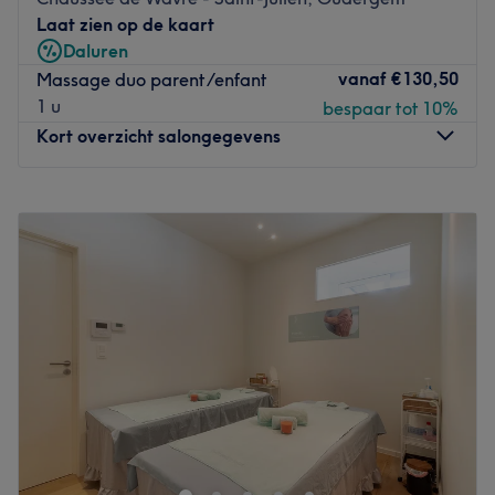
minutes à pied.
Laat zien op de kaart
La ligne de tram 7 et 25 arrêt Arsenal se trouve à 5
Daluren
minutes à pied.
vanaf
€130,50
Massage duo parent/enfant
L'équipe :
1 u
bespaar tot 10%
C'est Matisse, un professionnel dévoué qui prend soin de
Kort overzicht salongegevens
ses clients. Il tient à faire attention aux détails afin que
vous passiez un excellent moment.
Maandag
09:00
–
15:00
Nos coups de cœur
Dinsdag
09:00
–
18:30
L'atmosphère : Matisse vous accueillera à son domicile,
Woensdag
09:00
–
19:00
dans une pièce dédiée à son activité. On y découvre une
Donderdag
10:00
–
18:00
décoration sobre et épurée.
Vrijdag
10:00
–
18:00
La spécialité de l'établissement : le massage relaxant.
Zaterdag
10:00
–
18:00
Go to venue
Zondag
12:15
–
14:00
Jarine Expérience est un espace de beauté et de bien-
être situé à Auderghem, à quelques pas d’Auderghem
Shopping. Dans un cadre chaleureux, élégant et
apaisant, chaque rendez-vous est pensé comme une