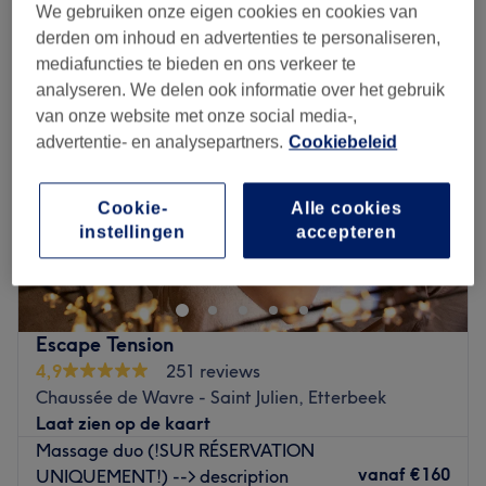
duo-massages in de buurt van Oudergem Centrum, Oudergem
We gebruiken onze eigen cookies en cookies van
derden om inhoud en advertenties te personaliseren,
mediafuncties te bieden en ons verkeer te
analyseren. We delen ook informatie over het gebruik
van onze website met onze social media-,
advertentie- en analysepartners.
Cookiebeleid
Cookie-
Alle cookies
instellingen
accepteren
Escape Tension
4,9
251 reviews
Chaussée de Wavre - Saint Julien, Etterbeek
Laat zien op de kaart
Massage duo (!SUR RÉSERVATION
vanaf
€160
UNIQUEMENT!) --> description