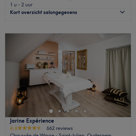
1 u - 2 uur
Kort overzicht salongegevens
Maandag
10:00
–
21:00
Dinsdag
10:00
–
21:00
Woensdag
10:00
–
21:00
Donderdag
10:00
–
21:00
Vrijdag
10:00
–
21:00
Zaterdag
10:00
–
21:00
Zondag
10:00
–
21:00
Escape Tension est un salon de massage situé à Bruxelles.
Ce lieu de beauté offre un environnement apaisant et
relaxant, idéal pour échapper à la tension et au stress de
la vie quotidienne.
Jarine Expérience
Transports public les plus proche :
4,6
662 reviews
La station de métro Pétillon (5) est situé à moins de six
Chaussée de Wavre - Saint-Julien, Oudergem