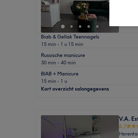
Biab & Gellak Teennagels
15 min - 1 u 15 min
Russische manicure
30 min - 40 min
BIAB + Manicure
15 min - 1 u
Kort overzicht salongegevens
Maandag
Gesloten
Dinsdag
09:00
–
14:30
V.A. Es
Woensdag
Gesloten
4,7
Donderdag
09:00
–
15:00
Herenta
Vrijdag
09:00
–
15:00