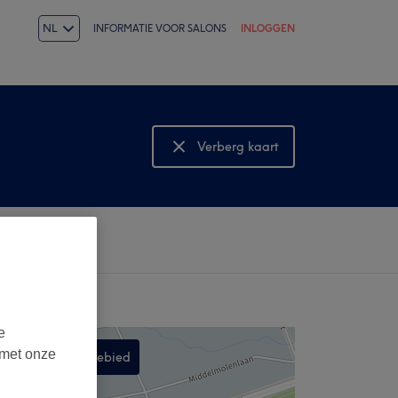
NL
INFORMATIE VOOR SALONS
INLOGGEN
Verberg kaart
Bekijk kaart
e
 met onze
Zoek in dit gebied
,