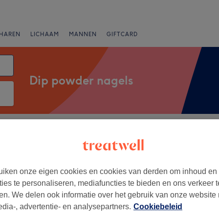
HAREN
LICHAAM
MANNEN
GIFTCARD
Dip powder nagels
Merken
Salons
Expresaanbiedingen
Beoordeling
an, Antwerpen
iken onze eigen cookies en cookies van derden om inhoud en
ties te personaliseren, mediafuncties te bieden en ons verkeer t
+
 Nailart
en. We delen ook informatie over het gebruik van onze website
9 reviews
−
edia-, advertentie- en analysepartners.
Cookiebeleid
lsebaan, Antwerpen