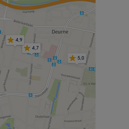
4,9
4,7
5,0