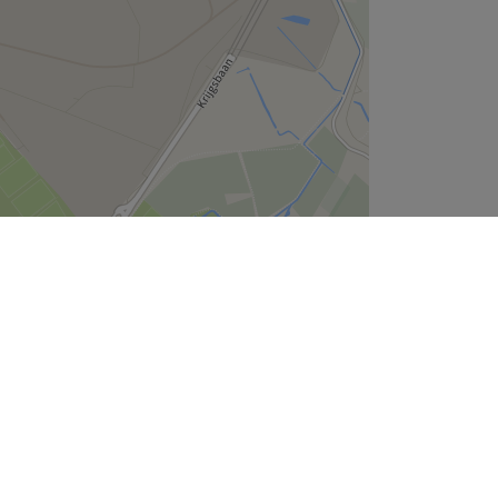
Leaflet
| ©
OpenStreetMap
contributors