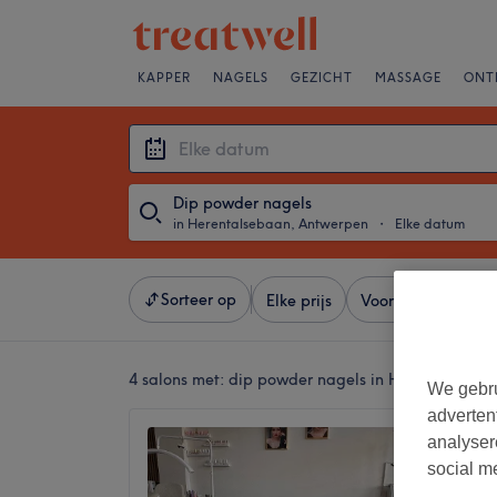
KAPPER
NAGELS
GEZICHT
MASSAGE
ONT
Dip powder nagels
in Herentalsebaan, Antwerpen
・
Elke datum
Sorteer op
Elke prijs
Voorzieningen
4 salons met:
dip powder nagels in Herentalseba
We gebru
adverten
Lamisa
analyser
5,0
social m
Herenta