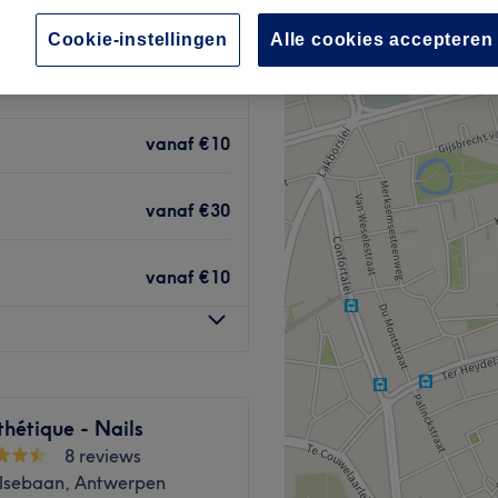
Cookie-instellingen
Alle cookies accepteren
vanaf
€10
vanaf
€30
vanaf
€10
thétique - Nails
8 reviews
lsebaan, Antwerpen