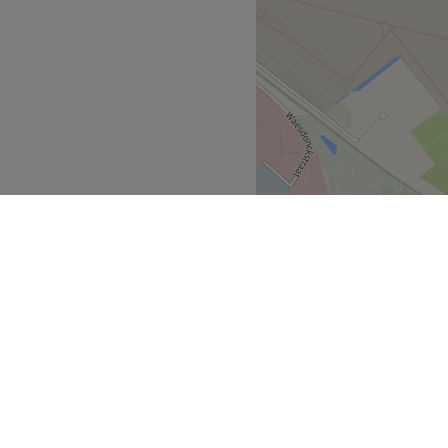
r goed. Eigenares Xhuljana
wat ze moet doen om het jou
Dream & Beauty zijn ze van
 volledige nieuwe coupe met
aan wilt meten of een
g ondergaat, je zult
evoel verlaten.
Go to venue
n
Antwerpen
>
>