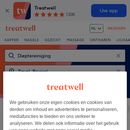
Treatwell
Use app
130K
NL
INLOGGEN
KAPPER
NAGELS
GEZICHT
MASSAGE
ONTHAREN
LICHA
We gebruiken onze eigen cookies en cookies van
Sorteer op
Elke prijs
Salons
Expresaanbiedingen
derden om inhoud en advertenties te personaliseren,
mediafuncties te bieden en ons verkeer te
analyseren. We delen ook informatie over het gebruik
2 salons met:
dieptereinigingen in de buurt van Zavel, Brussel