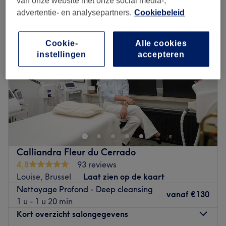
van onze website met onze social media-,
advertentie- en analysepartners.
Cookiebeleid
Cookie-
Alle cookies
instellingen
accepteren
Calliandra Fleur du Cerrado
4,8
93 reviews
Louise, Brussel
Laat zien op de kaart
Nettoyage Profond - Deep cleansing
vanaf
€130
1 u - 1 u 20 min
Kort overzicht salongegevens