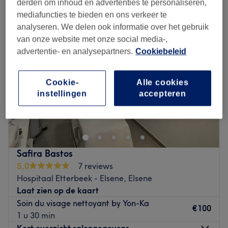
derden om inhoud en advertenties te personaliseren,
mediafuncties te bieden en ons verkeer te
analyseren. We delen ook informatie over het gebruik
van onze website met onze social media-,
advertentie- en analysepartners.
Cookiebeleid
Cookie-
Alle cookies
instellingen
accepteren
Safira Bastos
5,0
7 reviews
Hospitaal Etterbeek - Elsene, Elsene
Laat zien op de kaart
Soin du visage nettoyant by Yon-Ka
€100
1 u 30 min
Kort overzicht salongegevens