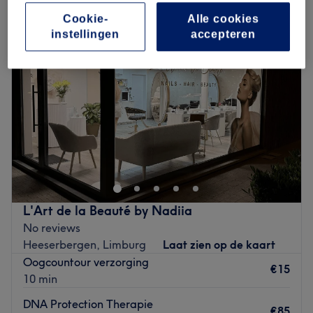
Cookie-
Alle cookies
instellingen
accepteren
L'Art de la Beauté by Nadiia
No reviews
Heeserbergen, Limburg
Laat zien op de kaart
Oogcountour verzorging
€15
10 min
DNA Protection Therapie
€85