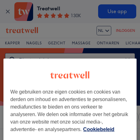
Treatwell
Use app
130K
NL
INLOGGEN
KAPPER
NAGELS
GEZICHT
MASSAGE
ONTHAREN
LICHA
We gebruiken onze eigen cookies en cookies van
derden om inhoud en advertenties te personaliseren,
mediafuncties te bieden en ons verkeer te
analyseren. We delen ook informatie over het gebruik
Sorteer op
Elke prijs
Salons
Expresaanbiedingen
van onze website met onze social media-,
advertentie- en analysepartners.
Cookiebeleid
Een salon met:
dieptereiniging in Heeserbergen, Limburg