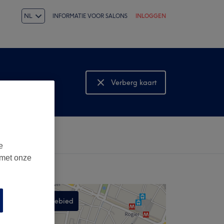
NL
INFORMATIE VOOR SALONS
INLOGGEN
Verberg kaart
Bekijk kaart
e
 met onze
Zoek in dit gebied
,