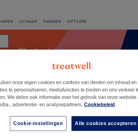
HAREN
LICHAAM
MANNEN
GIFTCARD
Dieptereiniging
iken onze eigen cookies en cookies van derden om inhoud en
anbiedingen
Beoordeling
ties te personaliseren, mediafuncties te bieden en ons verkeer t
en. We delen ook informatie over het gebruik van onze website
edia-, advertentie- en analysepartners.
Cookiebeleid
neessens, Brussel
+
dra Fleur du Cerrado
Cookie-instellingen
Alle cookies accepteren
93 reviews
−
Brussel