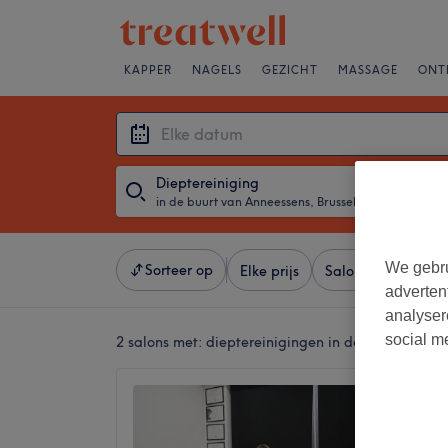
KAPPER
NAGELS
GEZICHT
MASSAGE
ONT
Dieptereiniging
in de buurt van Anneessens, Brussel
・
Elke datum
We gebru
Sorteer op
Elke prijs
Salons
Expresa
adverten
analyser
social m
2 salons met:
dieptereinigingen in de buurt van An
Callian
4,8
Louise, 