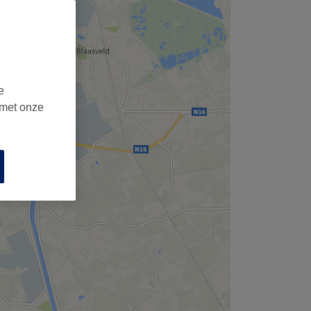
e
 met onze