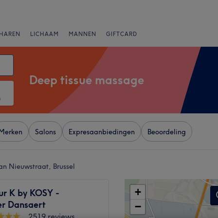
HAREN
LICHAAM
MANNEN
GIFTCARD
Deep tissue massage
m
Merken
Salons
Expresaanbiedingen
Beoordeling
an Nieuwstraat, Brussel
+
ur K by KOSY -
er Dansaert
−
2519 reviews