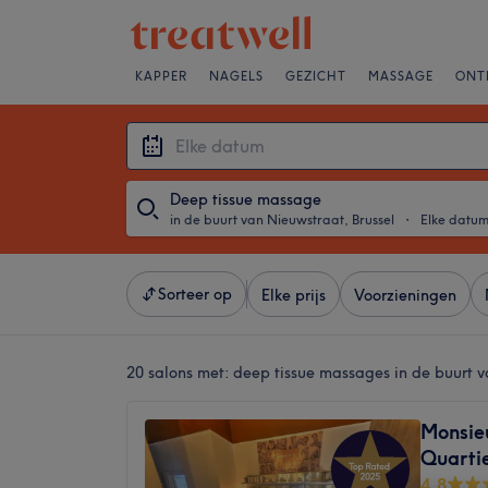
KAPPER
NAGELS
GEZICHT
MASSAGE
ONT
Deep tissue massage
in de buurt van Nieuwstraat, Brussel
・
Elke datu
Sorteer op
Elke prijs
Voorzieningen
20 salons met:
deep tissue massages in de buurt v
Monsie
Quarti
4,8