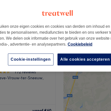
iken onze eigen cookies en cookies van derden om inhoud en
vanaf
€90
ties te personaliseren, mediafuncties te bieden en ons verkeer t
en. We delen ook informatie over het gebruik van onze website
edia-, advertentie- en analysepartners.
Cookiebeleid
Cookie-instellingen
Alle cookies accepteren
llness studio
172 reviews
eve-Vrouw-ter-Sneeuw,
ié aux hommes et femmes
s de la Bourse.
vanaf
€60