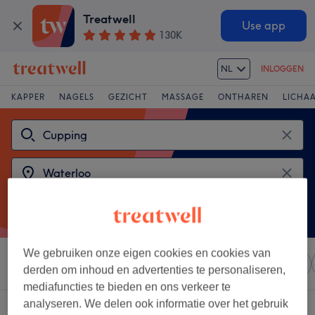
Treatwell
Use app
130K
NL
INLOGGEN
KAPPER
NAGELS
GEZICHT
MASSAGE
ONTHAREN
LICHA
We gebruiken onze eigen cookies en cookies van
Sorteer op
Elke prijs
Salons
Expresaanbiedingen
derden om inhoud en advertenties te personaliseren,
mediafuncties te bieden en ons verkeer te
analyseren. We delen ook informatie over het gebruik
2 salons met:
cupping in de buurt van Waterloo