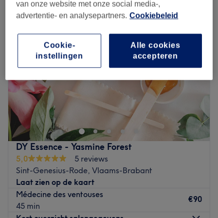
van onze website met onze social media-,
advertentie- en analysepartners.
Cookiebeleid
Cookie-
Alle cookies
instellingen
accepteren
DY Essence - Yasmine Forest
5,0
5 reviews
Sint-Genesius-Rode, Vlaams-Brabant
Laat zien op de kaart
Médecine des ventouses
€90
45 min
Kort overzicht salongegevens