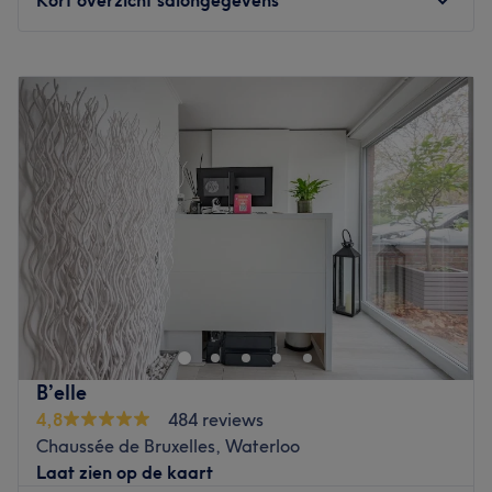
Maandag
Gesloten
Dinsdag
Gesloten
Woensdag
Gesloten
Donderdag
14:00
–
20:00
Vrijdag
Gesloten
Zaterdag
14:00
–
20:00
Zondag
Gesloten
Yasmine Dôme est un institut de beauté installé à
Bruxelles. Profitez d'un moment rien qu'à vous grâce à
des soins sur mesure effectués avec professionnalisme.
Que ce soit pour une pause bien-être rapide ou une
journée de cocooning, le salon met l'accent sur les soins
B’elle
et garantit une expérience mémorable.
4,8
484 reviews
Transport public le plus proche
Chaussée de Bruxelles, Waterloo
L'arrêt de bus SAINT-GILLES Porte de Hal Metro est à
Laat zien op de kaart
deux minutes à pied du salon.